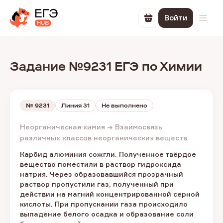
Войти
Перейти в корзин
Откр
Задание №9231 ЕГЭ по Химии
№
9231
Линия 31
Не выполнено
Неорганическая химия → Взаимосвязь
различных классов неорганических веществ
Карбид алюминия сожгли. Полученное твёрдое
вещество поместили в раствор гидроксида
натрия. Через образовавшийся прозрачный
раствор пропустили газ, полученный при
действии на магний концентрированной серной
кислоты. При пропускании газа происходило
выпадение белого осадка и образование соли