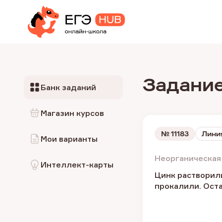
Задание
Банк заданий
Магазин курсов
№
11183
Линия
Мои варианты
Неорганическая
Интеллект-карты
Цинк растворил
прокалили. Оста