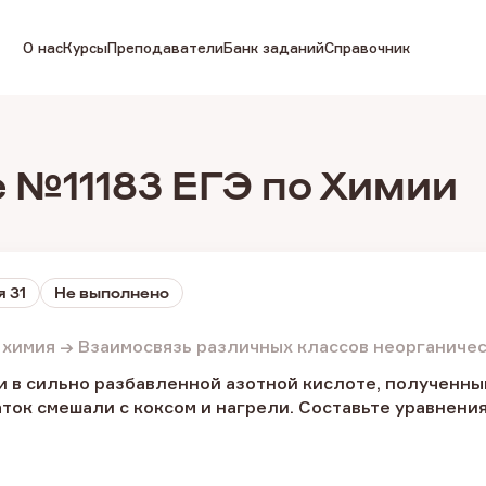
О нас
Курсы
Преподаватели
Банк заданий
Справочник
 №11183 ЕГЭ по Химии
 31
Не выполнено
 химия → Взаимосвязь различных классов неорганиче
и в сильно разбавленной азотной кислоте, полученны
ток смешали с коксом и нагрели. Составьте уравнени