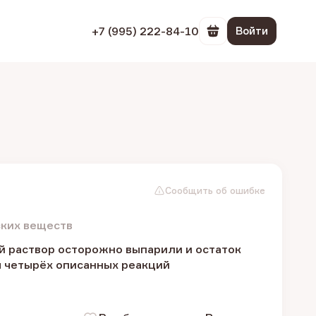
+7 (995) 222-84-10
Войти
Перейти в корзин
Сообщить об ошибке
ских веществ
й раствор осторожно выпарили и остаток
я четырёх описанных реакций