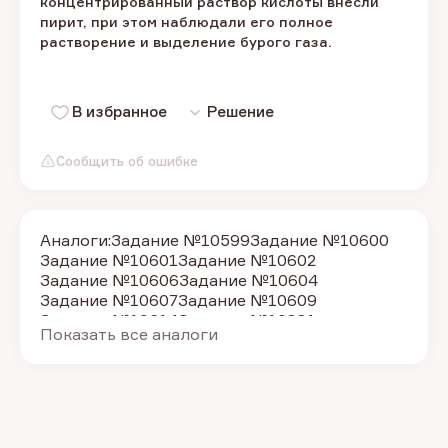
концентрированный раствор кислоты внесли
пирит, при этом наблюдали его полное
растворение и выделение бурого газа.
В избранное
Решение
Сообщить об ошибке
Аналоги:
Задание №10599
Задание №10600
Задание №10601
Задание №10602
Задание №10606
Задание №10604
Задание №10607
Задание №10609
Задание №10614
Задание №10881
Показать все аналоги
Задание №10884
Задание №10885
Задание №10883
Задание №11103
Задание №11092
Задание №11095
Задание №11097
Задание №11100
Задание №11106
Задание №11107
Задание №11109
Задание №11111