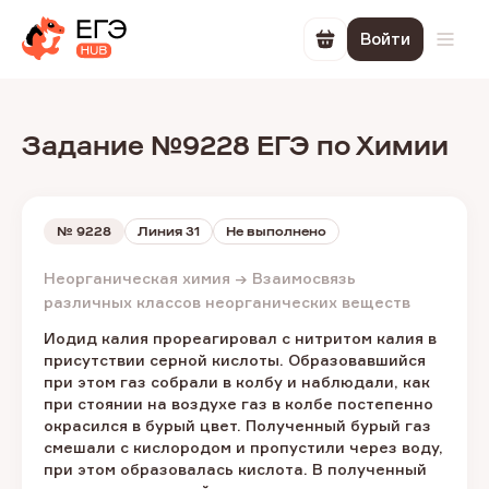
Войти
Перейти в корзин
Откр
Задание №9228 ЕГЭ по Химии
№
9228
Линия 31
Не выполнено
Неорганическая химия → Взаимосвязь
различных классов неорганических веществ
Иодид калия прореагировал с нитритом калия в
присутствии серной кислоты. Образовавшийся
при этом газ собрали в колбу и наблюдали, как
при стоянии на воздухе газ в колбе постепенно
окрасился в бурый цвет. Полученный бурый газ
смешали с кислородом и пропустили через воду,
при этом образовалась кислота. В полученный