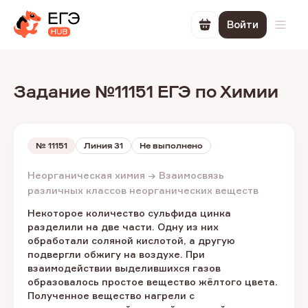
Войти
Перейти в корзин
Откр
Задание №11151 ЕГЭ по Химии
№
11151
Линия 31
Не выполнено
Неорганическая химия → Взаимосвязь
различных классов неорганических веществ
Некоторое количество сульфида цинка
разделили на две части. Одну из них
обработали соляной кислотой, а другую
подвергли обжигу на воздухе. При
взаимодействии выделившихся газов
образовалось простое вещество жёлтого цвета.
Полученное вещество нагрели с