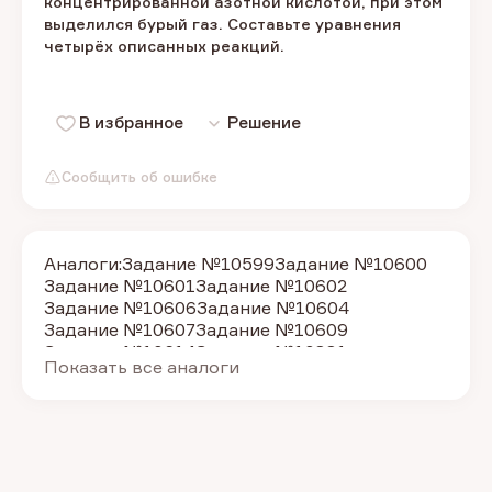
концентрированной азотной кислотой, при этом
выделился бурый газ. Составьте уравнения
четырёх описанных реакций.
В избранное
Решение
Сообщить об ошибке
Аналоги:
Задание №10599
Задание №10600
Задание №10601
Задание №10602
Задание №10606
Задание №10604
Задание №10607
Задание №10609
Задание №10614
Задание №10881
Показать все аналоги
Задание №10884
Задание №10885
Задание №10883
Задание №11103
Задание №11092
Задание №11095
Задание №11097
Задание №11100
Задание №11106
Задание №11107
Задание №11109
Задание №11111