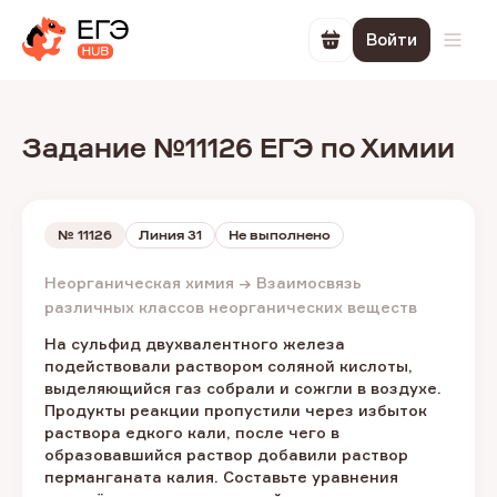
Войти
Перейти в корзин
Откр
Задание №11126 ЕГЭ по Химии
№
11126
Линия 31
Не выполнено
Неорганическая химия → Взаимосвязь
различных классов неорганических веществ
На сульфид двухвалентного железа
подействовали раствором соляной кислоты,
выделяющийся газ собрали и сожгли в воздухе.
Продукты реакции пропустили через избыток
раствора едкого кали, после чего в
образовавшийся раствор добавили раствор
перманганата калия. Составьте уравнения