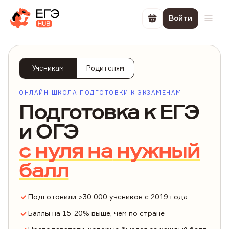
Войти
Перейти в корзин
Откр
Ученикам
Родителям
ОНЛАЙН-ШКОЛА ПОДГОТОВКИ К ЭКЗАМЕНАМ
Подготовка
к ЕГЭ
и ОГЭ
с нуля на
нужный
балл
Подготовили >30 000 учеников с 2019 года
Баллы на 15-20% выше, чем по стране