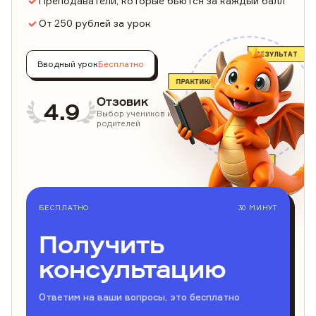
Преподаватели, которые бьются за каждый балл
От 250 рублей за урок
РЕЗУЛЬТАТ
Вводный урок
Бесплатно
ПРАКТИКА
Отзовик
4.9
Выбор учеников и
родителей
ПЛАН
БЕСПЛАТНО
30 МИНУТ
Получить
консультацию
Ответим на ваши вопросы, это бесплатно