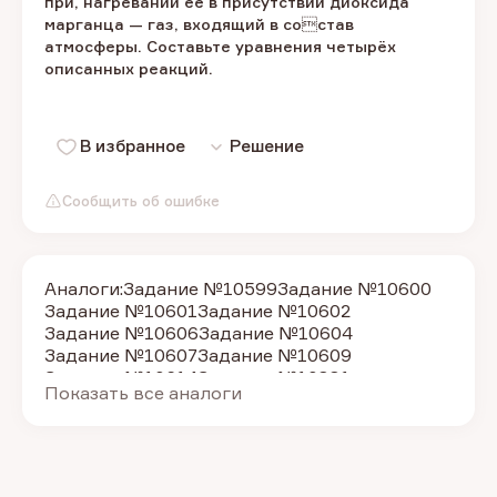
при, нагревании её в присутствии диоксида
марганца — газ, входящий в состав
атмосферы. Составьте уравнения четырёх
описанных реакций.
В избранное
Решение
Сообщить об ошибке
Аналоги:
Задание №10599
Задание №10600
Задание №10601
Задание №10602
Задание №10606
Задание №10604
Задание №10607
Задание №10609
Задание №10614
Задание №10881
Показать все аналоги
Задание №10884
Задание №10885
Задание №10883
Задание №11103
Задание №11092
Задание №11095
Задание №11097
Задание №11100
Задание №11106
Задание №11107