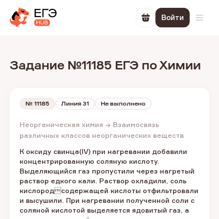
Войти
Перейти в корзин
Откр
Задание №11185 ЕГЭ по Химии
№
11185
Линия 31
Не выполнено
Неорганическая химия → Взаимосвязь
различных классов неорганических веществ
К оксиду свинца(IV) при нагревании добавили
концентрированную соляную кислоту.
Выделяющийся газ пропустили через нагретый
раствор едкого кали. Раствор охладили, соль
кислородсодержащей кислоты отфильтровали
и высушили. При нагревании полученной соли с
соляной кислотой выделяется ядовитый газ, а