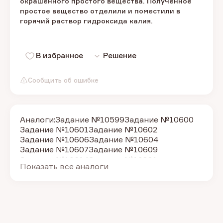
окрашенного простого вещества. Полученное
простое вещество отделили и поместили в
горячий раствор гидроксида калия.
В избранное
Решение
Сообщить об ошибке
Аналоги:
Задание №10599
Задание №10600
Задание №10601
Задание №10602
Задание №10606
Задание №10604
Задание №10607
Задание №10609
Задание №10614
Задание №10881
Показать все аналоги
Задание №10884
Задание №10885
Задание №10883
Задание №11103
Задание №11092
Задание №11095
Задание №11097
Задание №11100
Задание №11106
Задание №11107
Задание №11109
Задание №11111