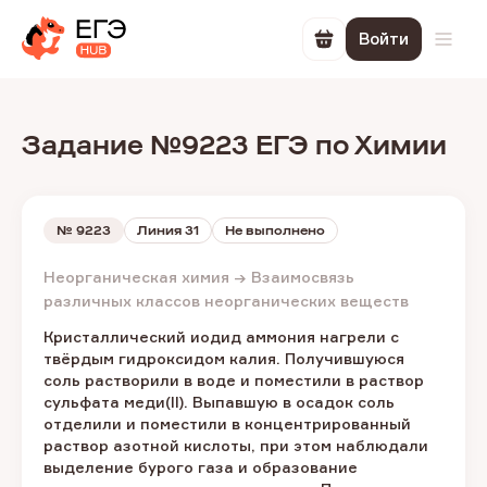
Войти
Перейти в корзин
Откр
Задание №9223 ЕГЭ по Химии
№
9223
Линия 31
Не выполнено
Неорганическая химия → Взаимосвязь
различных классов неорганических веществ
Кристаллический иодид аммония нагрели с
твёрдым гидроксидом калия. Получившуюся
соль растворили в воде и поместили в раствор
сульфата меди(II). Выпавшую в осадок соль
отделили и поместили в концентрированный
раствор азотной кислоты, при этом наблюдали
выделение бурого газа и образование