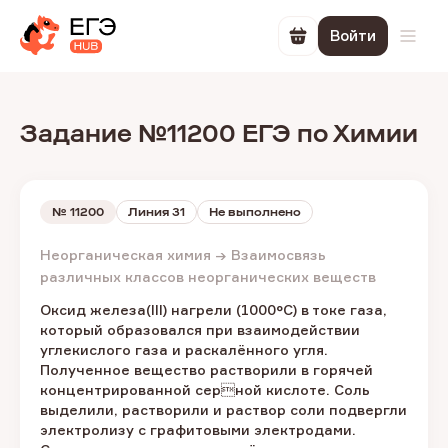
Войти
Перейти в корзин
Откр
Задание №11200 ЕГЭ по Химии
№
11200
Линия 31
Не выполнено
Неорганическая химия → Взаимосвязь
различных классов неорганических веществ
Оксид железа(III) нагрели (1000°С) в токе газа,
который образовался при взаимодействии
углекислого газа и раскалённого угля.
Полученное вещество растворили в горячей
концентрированной серной кислоте. Соль
выделили, растворили и раствор соли подвергли
электролизу с графитовыми электродами.