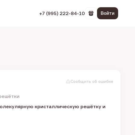
+7 (995) 222-84-10
Войти
Перейти в корзин
Сообщить об ошибке
 решётки
молекулярную кристаллическую решётку и