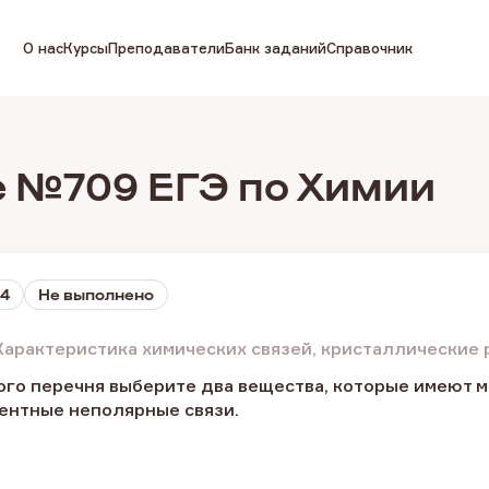
О нас
Курсы
Преподаватели
Банк заданий
Справочник
 №709 ЕГЭ по Химии
 4
Не выполнено
Характеристика химических связей, кристаллические
го перечня выберите два вещества, которые имеют 
ентные неполярные связи.