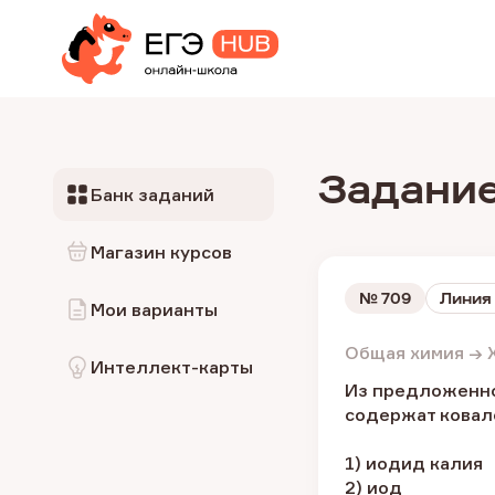
Задание
Банк заданий
Магазин курсов
№
709
Линия
Мои варианты
Общая химия → 
Интеллект-карты
Из предложенно
содержат ковал
1) иодид калия
2) иод