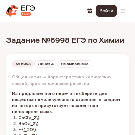
Войти
Перейти в корзин
Откр
Задание №6998 ЕГЭ по Химии
№
6998
Линия 4
Не выполнено
Общая химия → Характеристика химических
связей, кристаллические решётки
Из предложенного перечня выберите два
вещества немолекулярного строения, в каждом
из которых присутствует ковалентная
неполярная связь.
CaCl\(_2\)
BaO\(_2\)
Н\(_2О\)