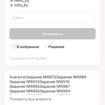
FeS\(_2\)
СО\(_2\)
Ответ
Проверить
В избранное
Решение
Сообщить об ошибке
Аналоги:
Задание №6972
Задание №6986
Задание №6974
Задание №6976
Задание №6982
Задание №6987
Задание №6992
Задание №6994
Задание №6997
Задание №7000
Показать все аналоги
Задание №7005
Задание №7007