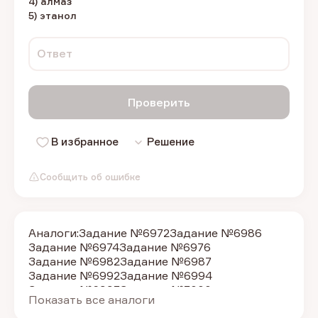
4) алмаз
5) этанол
Ответ
Проверить
В избранное
Решение
Сообщить об ошибке
Аналоги:
Задание №6972
Задание №6986
Задание №6974
Задание №6976
Задание №6982
Задание №6987
Задание №6992
Задание №6994
Задание №6997
Задание №7000
Показать все аналоги
Задание №7005
Задание №7007