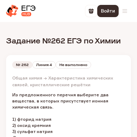
Войти
Перейти в корзин
Откр
Задание №262 ЕГЭ по Химии
№
262
Линия 4
Не выполнено
Общая химия → Характеристика химических
связей, кристаллические решётки
Из предложенного перечня выберите два
вещества, в которых присутствует ионная
химическая связь.
1) фторид натрия
2) оксид кремния
3) сульфат натрия