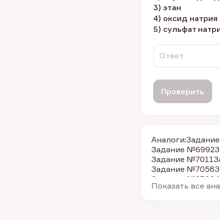
3) этан
4) оксид натрия
5) сульфат натр
Ответ
Проверить
Аналоги:
Задание
Задание №6992
З
Задание №7011
З
Задание №7058
З
Задание №23064
Показать все ан
Задание №613
За
Задание №262
За
Задание №622
За
Задание №6977
З