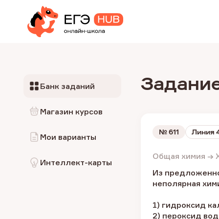
Задание
Банк заданий
Магазин курсов
№
611
Линия 
Мои варианты
Общая химия → 
Интеллект-карты
Из предложенног
неполярная хим
1) гидроксид к
2) пероксид во