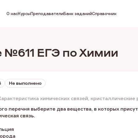
О нас
Курсы
Преподаватели
Банк заданий
Справочник
 №611 ЕГЭ по Химии
4
Не выполнено
Характеристика химических связей, кристаллические
о перечня выберите два вещества, в которых присут
ическая связь.
альция
дорода