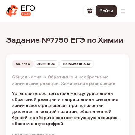
Войти
Перейти в корзин
Откр
Задание №7750 ЕГЭ по Химии
№
7750
Линия 22
Не выполнено
Общая химия → Обратимые и необратимые
химические реакции. Химическое равновесие
Установите соответствие между уравнением
обратимой реакции и направлением смещения
химического равновесия при понижении
давления: к каждой позиции, обозначенной
буквой, подберите соответствующую позицию,
обозначенную цифрой.