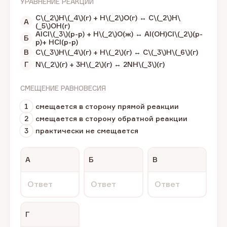
УРАВНЕНИЕ РЕАКЦИИ
C\(_2\)Н\(_4\)(г) + H\(_2\)О(г) ↔ C\(_2\)Н\
А
(_5\)ОН(г)
AlCl\(_3\)(р-р) + H\(_2\)О(ж) ↔ Al(OH)Cl\(_2\)(р-
Б
р)+ HCl(р-р)
В
C\(_3\)Н\(_4\)(г) + H\(_2\)(г) ↔ C\(_3\)Н\(_6\)(г)
Г
N\(_2\)(г) + 3H\(_2\)(г) ↔ 2NH\(_3\)(г)
СМЕЩЕНИЕ РАВНОВЕСИЯ
1
смещается в сторону прямой реакции
2
смещается в сторону обратной реакции
3
практически не смещается
А
Б
В
Ответ
Ответ
Ответ
Г