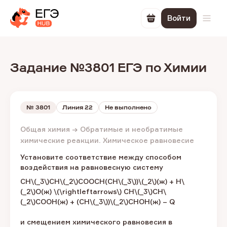
Войти
Перейти в корзин
Откр
Задание №3801 ЕГЭ по Химии
№
3801
Линия 22
Не выполнено
Общая химия → Обратимые и необратимые
химические реакции. Химическое равновесие
Установите соответствие между способом
воздействия на равновесную систему
СН\(_3\)СН\(_2\)COOCH(CH\(_3\))\(_2\)(ж) + H\
(_2\)О(ж) \(\rightleftarrows\) СН\(_3\)СН\
(_2\)COOH(ж) + (CH\(_3\))\(_2\)CHOH(ж) – Q
и смещением химического равновесия в