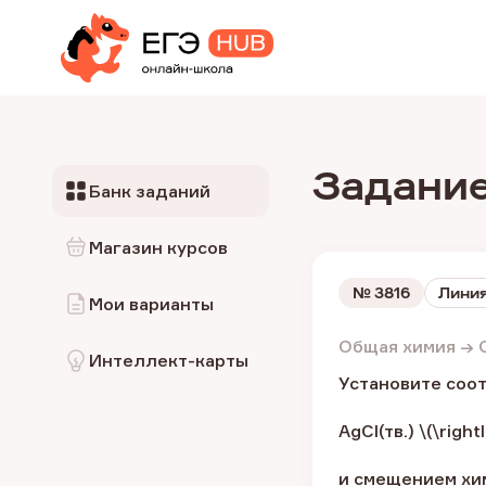
Задание
Банк заданий
Магазин курсов
№
3816
Линия
Мои варианты
Общая химия → 
Интеллект-карты
Установите соо
AgCl(тв.) \(\right
и смещением хим