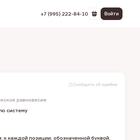
+7 (995) 222-84-10
Войти
Перейти в корзин
Сообщить об ошибке
ческое равновесие
ую систему
: к каждой позиции, обозначенной буквой,