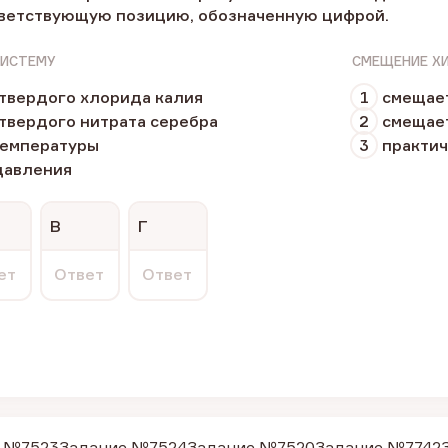
ветствующую позицию, обозначенную цифрой.
СИСТЕМУ
СМЕЩЕНИЕ Х
твердого хлорида калия
1
смещает
твердого нитрата серебра
2
смещает
температуры
3
практич
давления
В
Г
ет
Ответ
Ответ
 №7523
Задание №7524
Задание №7520
Задание №7742