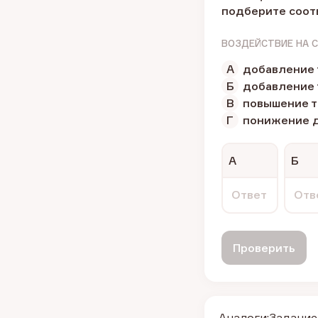
подберите соот
ВОЗДЕЙСТВИЕ НА 
А
добавление 
Б
добавление 
В
повышение 
Г
понижение 
А
Б
Ответ
Отв
Проверить
Аналоги:
Задание