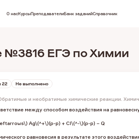
О нас
Курсы
Преподаватели
Банк заданий
Справочник
 №3816 ЕГЭ по Химии
 22
Не выполнено
Обратимые и необратимые химические реакции. Хими
тветствие между способом воздействия на равновесн
leftarrows\) Ag\(^+\)(р-р) + Cl\(^-\)(р-р) – Q
ического равновесия в результате этого воздействия