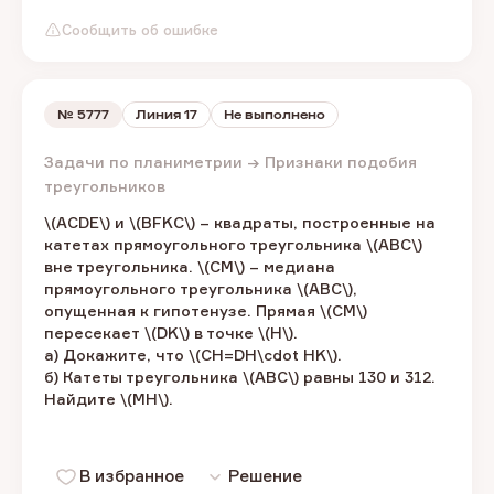
Сообщить об ошибке
№
5777
Линия 17
Не выполнено
Задачи по планиметрии → Признаки подобия
треугольников
\(ACDE\) и \(BFKC\) – ​квадраты, построенные на
катетах прямоугольного треугольника ​\(ABC\) ​
вне треугольника. \(CM\) – ​медиана
прямоугольного треугольника \(ABC\), ​
опущенная к гипотенузе. Прямая ​\(CM\) ​
пересекает \(DK\) ​в точке \(H\).​
а) Докажите, что \(CH=DH\cdot HK\).​
б) Катеты треугольника​ \(ABC\) ​равны 130 и 312.
Найдите \(MH\).​
В избранное
Решение