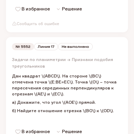
В избранное
Решение
Сообщить об ошибке
№
5552
Линия 17
Не выполнено
Задачи по планиметрии → Признаки подобия
треугольников
Дан квадрат \(ABCD\). ​На стороне \(BC\)​
отмечена точка \(E:BE=EC\). ​Точка \(O\) – ​точка
пересечения серединных перпендикуляров к
отрезкам \(AE\) и \(EC\).​
а) Докажите, что угол ​\(AOE\) прямой.
б) Найдите отношение отрезка ​\(BO\) к \(OD\).​
В избранное
Решение