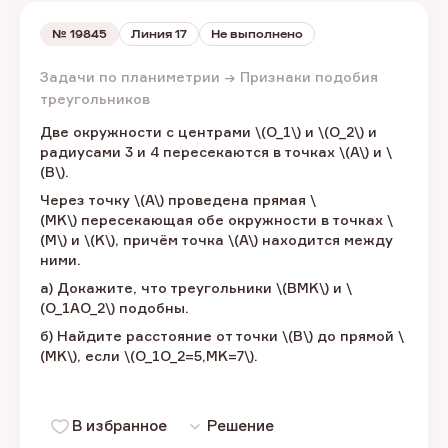
№
19845
Линия 17
Не выполнено
Задачи по планиметрии → Признаки подобия
треугольников
Две окружности с центрами \(O_1\) и \(O_2\) и
радиусами 3 и 4 пересекаются в точках \(A\) и \
(B\).
Через точку \(A\) проведена прямая \
(MK\) пересекающая обе окружности в точках \
(M\) и \(K\), причём точка \(A\) находится между
ними.
а) Докажите, что треугольники \(BMK\) и \
(O_1AO_2\) подобны.
б) Найдите расстояние от точки \(B\) до прямой \
(MK\), если \(O_1O_2=5,MK=7\).
В избранное
Решение