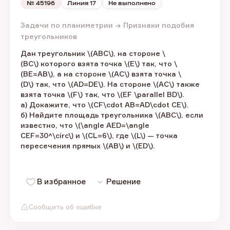
№
45196
Линия 17
Не выполнено
Задачи по планиметрии → Признаки подобия
треугольников
Дан треугольник \(ABC\), на стороне \
(BC\) которого взята точка \(E\) так, что \
(BE=AB\), а на стороне \(AC\) взята точка \
(D\) так, что \(AD=DE\). На стороне \(AC\) также
взята точка \(F\) так, что \(EF \parallel BD\).
а) Докажите, что \(CF\cdot AB=AD\cdot CE\).
б) Найдите площадь треугольника \(ABC\), если
известно, что \(\angle AED=\angle
CEF=30^\circ\) и \(CL=6\), где \(L\) — точка
пересечения прямых \(AB\) и \(ED\).
В избранное
Решение
Сообщить об ошибке