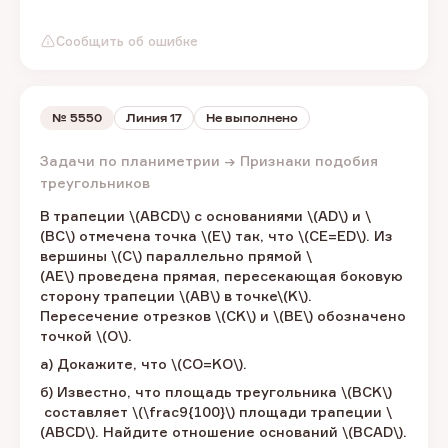
Сообщить об ошибке
№
5550
Линия 17
Не выполнено
Задачи по планиметрии → Признаки подобия
треугольников
В трапеции ​\(ABCD\)​ с основаниями ​\(AD\) и \
(BC\) отмечена точка \(E\)​ так, что \(CE=ED\).​ Из
вершины \(C\) ​параллельно прямой \
(AE\) проведена прямая, пересекающая боковую
сторону трапеции \(AB\)​ в точке​\(K\). ​
Пересечение отрезков \(CK\) и \(BE\) ​обозначено
точкой \(O\).
а) Докажите, что ​\(CO=KO\).​
б) Известно, что площадь треугольника ​\(BCK\)​
составляет \(\frac9{100}\) ​площади трапеции \
(ABCD\). ​Найдите отношение оснований ​\(BCAD\).​​​