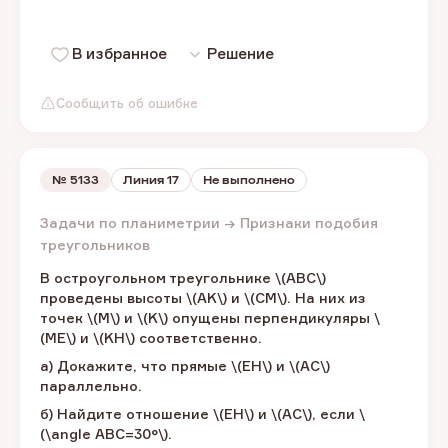
В избранное
Решение
Сообщить об ошибке
№
5133
Линия 17
Не выполнено
Задачи по планиметрии → Признаки подобия
треугольников
​В остроугольном треугольнике \(ABC\) ​
проведены высоты​ \(AK\) ​и \(CM\). ​На них из
точек \(M\) ​и \(K\) ​опущены перпендикуляры​ \
(ME\) ​и \(KH\) ​соответственно.
а) Докажите, что прямые \(EH\) ​и \(AC\) ​
параллельно.
б) Найдите отношение​ \(EH\) ​и \(AC\), ​если​ \
(\angle ABC=30°\).​