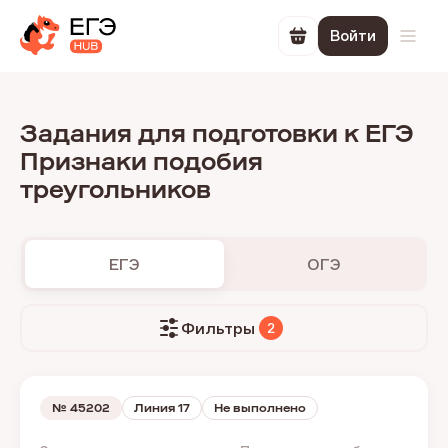
Войти
Перейти в корзин
Откр
Задания для подготовки к ЕГЭ
Признаки подобия
треугольников
ЕГЭ
ОГЭ
Фильтры
2
№
45202
Линия 17
Не выполнено