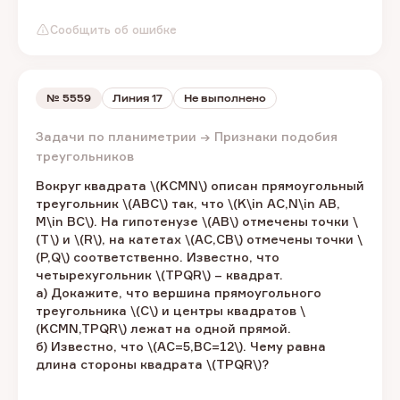
Сообщить об ошибке
№
5559
Линия 17
Не выполнено
Задачи по планиметрии → Признаки подобия
треугольников
Вокруг квадрата \(KCMN\) ​описан прямоугольный
треугольник ​\(ABC\) ​так, что \(K\in AC,N\in AB,
M\in BC\). ​На гипотенузе ​\(AB\) ​отмечены точки \
(T\) ​и \(R\), ​на катетах \(AC,CB\) ​отмечены точки \
(P,Q\) ​соответственно. Известно, что
четырехугольник ​\(TPQR\) – ​квадрат.
а) Докажите, что вершина прямоугольного
треугольника ​\(C\) ​и центры квадратов \
(KCMN,TPQR\) ​лежат на одной прямой.
б) Известно, что \(AC=5,BC=12\). ​Чему равна
длина стороны квадрата \(TPQR\)?​