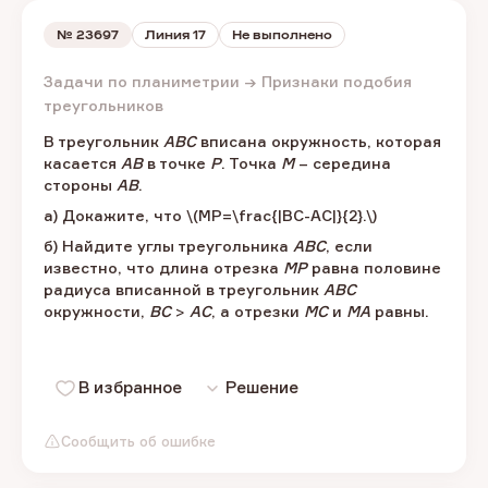
№
23697
Линия 17
Не выполнено
Задачи по планиметрии → Признаки подобия
треугольников
В треугольник
АВС
вписана окружность, которая
касается
АВ
в точке
Р
. Точка
М
– середина
стороны
АВ
.
а) Докажите, что \(MP=\frac{|BC-AC|}{2}.\)
б) Найдите углы треугольника
АВС
, если
известно, что длина отрезка
МР
равна половине
радиуса вписанной в треугольник
АВС
окружности,
BC
>
AC
, а отрезки
МС
и
МА
равны.
В избранное
Решение
Сообщить об ошибке