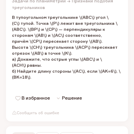
Задачи по планиметрии → Признаки подобия
треугольников
В тупоугольном треугольнике \(ABC\) угол \
(C\) тупой. Точка \(P\) лежит вне треугольника \
(ABC\). \(BP\) и \(CP\) — перпендикуляры к
сторонам \(AB\) и \(AC\) соответственно,
причём \(CP\) пересекает сторону \(AB\).
Высота \(CH\) треугольника \(ACP\) пересекает
отрезок \(AB\) в точке \(K\).
а) Докажите, что острые углы \(ABC\) и \
(ACH\) равны.
б) Найдите длину стороны \(AC\), если \(AK=6\), \
(BK=18\).
В избранное
Решение
Сообщить об ошибке