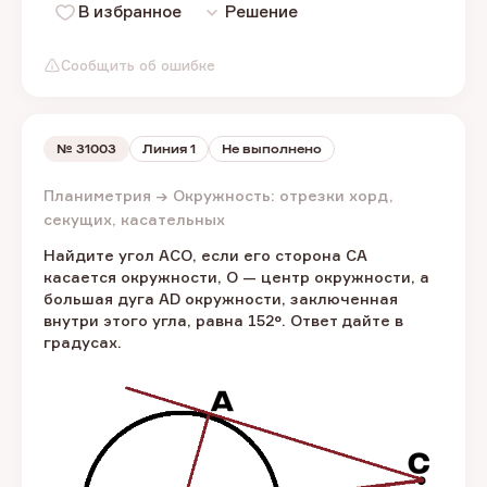
В избранное
Решение
Сообщить об ошибке
№
31003
Линия 1
Не выполнено
Планиметрия → Окружность: отрезки хорд,
секущих, касательных
Найдите угол ACO, если его сторона CA
касается окружности, O — центр окружности, а
большая дуга AD окружности, заключенная
внутри этого угла, равна 152°. Ответ дайте в
градусах.