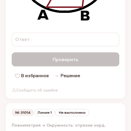
Ответ
Проверить
В избранное
Решение
Сообщить об ошибке
№
31014
Линия 1
Не выполнено
Планиметрия → Окружность: отрезки хорд,