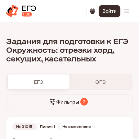
Войти
Перейти в корзин
Откр
Задания для подготовки к ЕГЭ
Окружность: отрезки хорд,
секущих, касательных
ЕГЭ
ОГЭ
Фильтры
2
№
31015
Линия 1
Не выполнено