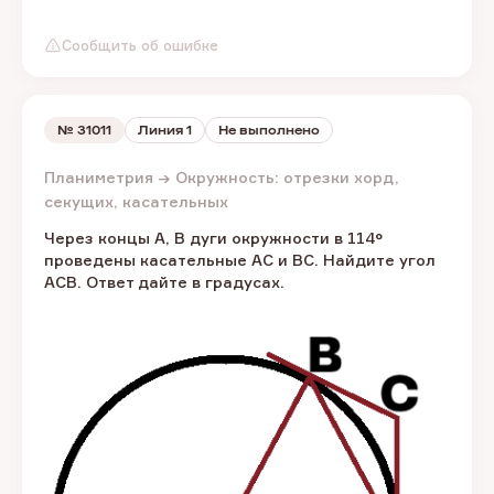
Сообщить об ошибке
№
31011
Линия 1
Не выполнено
Планиметрия → Окружность: отрезки хорд,
секущих, касательных
Через концы A, B дуги окружности в 114°
проведены касательные AC и BC. Найдите угол
ACB. Ответ дайте в градусах.