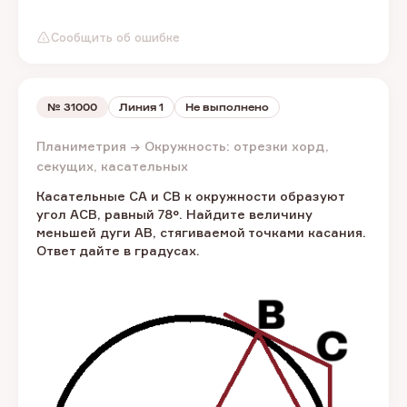
Сообщить об ошибке
№
31000
Линия 1
Не выполнено
Планиметрия → Окружность: отрезки хорд,
секущих, касательных
Касательные CA и CB к окружности образуют
угол ACB, равный 78°. Найдите величину
меньшей дуги AB, стягиваемой точками касания.
Ответ дайте в градусах.