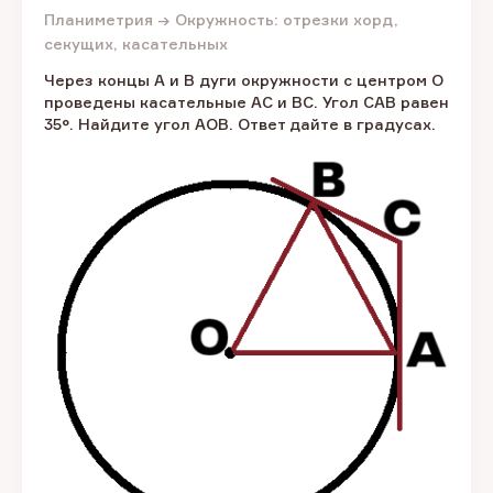
Планиметрия → Окружность: отрезки хорд,
секущих, касательных
Через концы A и B дуги окружности с центром O
проведены касательные AC и BC. Угол CAB равен
35°. Найдите угол AOB. Ответ дайте в градусах.