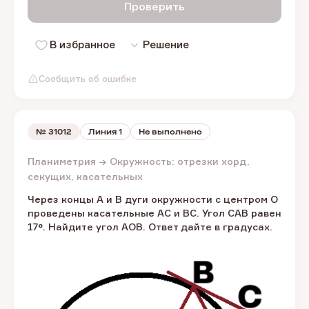
Проверить
В избранное
Решение
Сообщить об ошибке
№
31012
Линия 1
Не выполнено
Планиметрия → Окружность: отрезки хорд,
секущих, касательных
Через концы A и B дуги окружности с центром O
проведены касательные AC и BC. Угол CAB равен
17°. Найдите угол AOB. Ответ дайте в градусах.