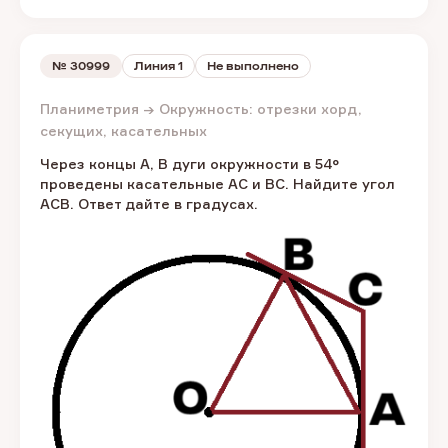
№
30999
Линия 1
Не выполнено
Планиметрия → Окружность: отрезки хорд,
секущих, касательных
Через концы A, B дуги окружности в 54°
проведены касательные AC и BC. Найдите угол
ACB. Ответ дайте в градусах.