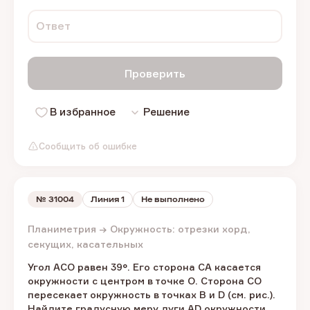
Ответ
Проверить
В избранное
Решение
Сообщить об ошибке
№
31004
Линия 1
Не выполнено
Планиметрия → Окружность: отрезки хорд,
секущих, касательных
Угол ACO равен 39°. Его сторона CA касается
окружности с центром в точке O. Сторона CO
пересекает окружность в точках B и D (см. рис.).
Найдите градусную меру дуги AD окружности,