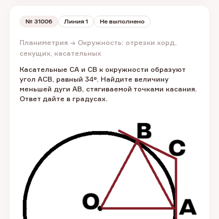
№
31006
Линия 1
Не выполнено
Планиметрия → Окружность: отрезки хорд,
секущих, касательных
Касательные CA и CB к окружности образуют
угол ACB, равный 34°. Найдите величину
меньшей дуги AB, стягиваемой точками касания.
Ответ дайте в градусах.