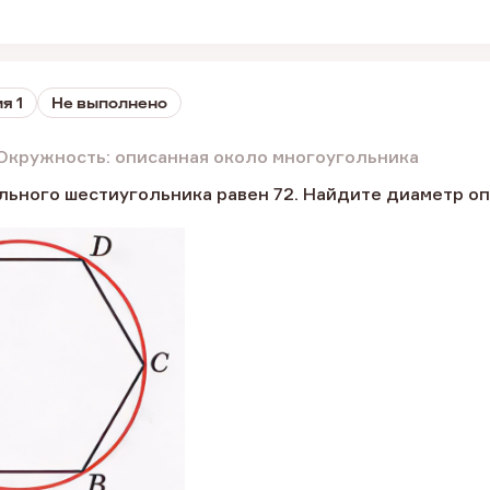
я 1
Не выполнено
Окружность: описанная около многоугольника
льного шестиугольника равен 72. Найдите диаметр о