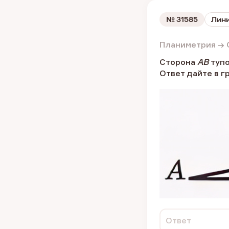
№
31585
Лини
Планиметрия → 
Сторона
AB
тупо
Ответ дайте в г
Ответ