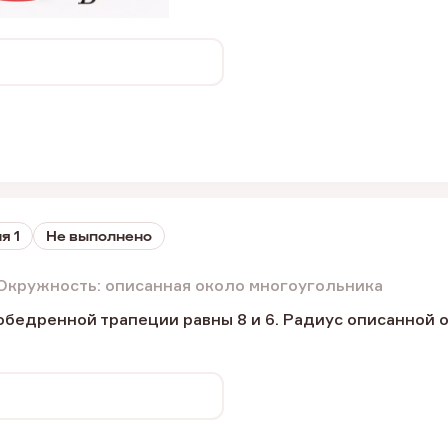
я 1
Не выполнено
Окружность: описанная около многоугольника
бедренной трапеции равны 8 и 6. Радиус описанной 