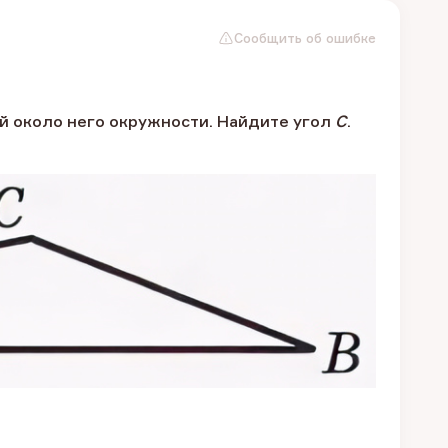
Сообщить об ошибке
й около него окружности. Найдите угол
C
.