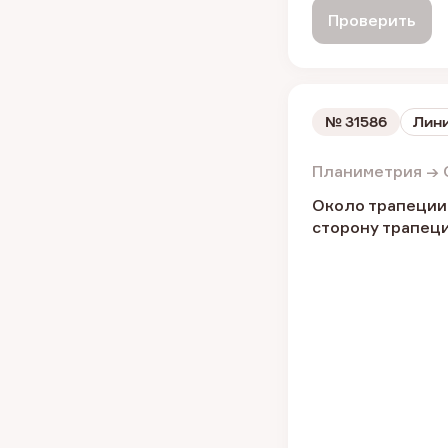
Проверить
№
31586
Лини
Планиметрия → 
Около трапеции 
сторону трапеци