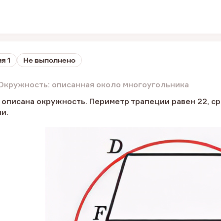
я 1
Не выполнено
Окружность: описанная около многоугольника
описана окружность. Периметр трапеции равен 22, ср
и.