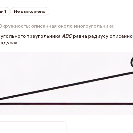
я 1
Не выполнено
Окружность: описанная около многоугольника
угольного треугольника
ABC
равна радиусу описанно
радусах.