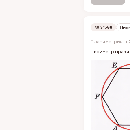
№
31588
Лини
Планиметрия → 
Периметр прави