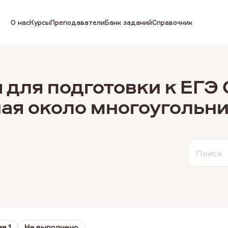
О нас
Курсы
Преподаватели
Банк заданий
Справочник
 для подготовки к ЕГЭ
ая около многоугольн
Поиск
я 1
Не выполнено