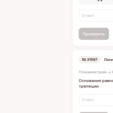
Ответ
Проверить
№
31587
Лини
Планиметрия → 
Основания равно
трапеции.
Ответ