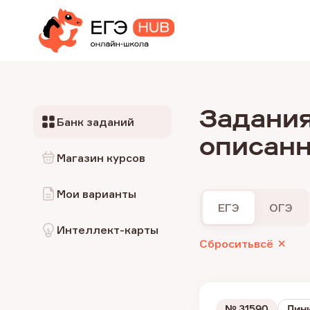
Задания
Банк заданий
описанн
Магазин курсов
Мои варианты
ЕГЭ
ОГЭ
Интеллект-карты
Сбросить
всё
№
31590
Лини