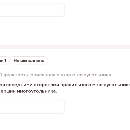
я 1
Не выполнено
Окружность: описанная около многоугольника
я соседними сторонами правильного многоугольника,
вершин многоугольника.