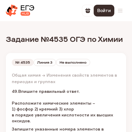
Войти
Перейти в корзин
Откр
Задание №4535 ОГЭ по Химии
№
4535
Линия 3
Не выполнено
Общая химия → Изменения свойств элементов в
периодах и группах
49.Впишите правильный ответ.
Расположите химические элементы –
1) фосфор 2) кремний 3) хлор
в порядке увеличения кислотности их высших
оксидов.
Запишите указанные номера элементов в