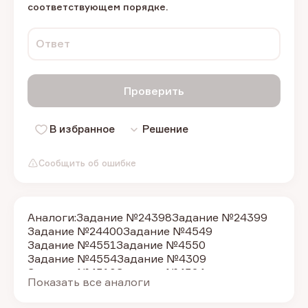
соответствующем порядке.
Ответ
Проверить
В избранное
Решение
Сообщить об ошибке
Аналоги:
Задание №24398
Задание №24399
Задание №24400
Задание №4549
Задание №4551
Задание №4550
Задание №4554
Задание №4309
Задание №4310
Задание №4324
Показать все аналоги
Задание №4312
Задание №4313
Задание №4509
Задание №4314