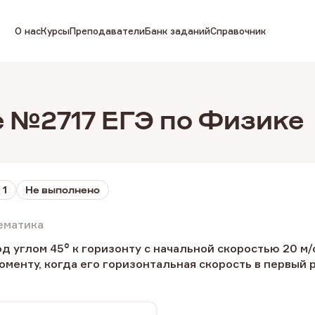
О нас
Курсы
Преподаватели
Банк заданий
Справочник
 №2717 ЕГЭ по Физике
 1
Не выполнено
ематика
од углом 45
°
к горизонту с начальной скоростью 20 м/
оменту, когда его горизонтальная скорость в первый р