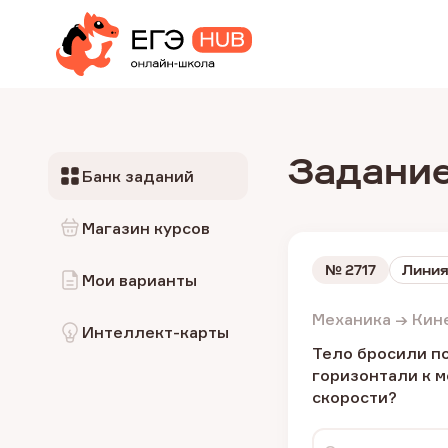
Задание
Банк заданий
Магазин курсов
№
2717
Линия
Мои варианты
Механика → Кин
Интеллект-карты
Тело бросили п
горизонтали к м
скорости?