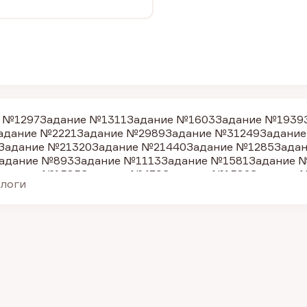
 №1297
Задание №1311
Задание №1603
Задание №1939
адание №2221
Задание №2989
Задание №31249
Задание
Задание №21320
Задание №21440
Задание №1285
Зада
адание №893
Задание №1113
Задание №1581
Задание 
адание №1585
Задание №479
Задание №1582
Задание 
алоги
адание №1612
Задание №1615
Задание №1618
Задание
адание №2167
Задание №2992
Задание №511
Задание 
адание №1630
Задание №1766
Задание №2161
Задание
дание №505
Задание №1301
Задание №15178
Задание 
адание №1299
Задание №31251
Задание №1632
Задани
Задание №31262
Задание №1300
Задание №1303
Задан
адание №890
Задание №887
Задание №1310
Задание №
адание №1305
Задание №1287
Задание №1289
Задание
адание №1599
Задание №1613
Задание №477
Задание 