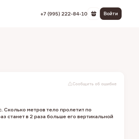
+7 (995) 222-84-10
Войти
Перейти в корзин
Сообщить об ошибке
с. Сколько метров тело пролетит по
аз станет в 2 раза больше его вертикальной