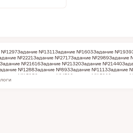
 №1297
Задание №1311
Задание №1603
Задание №1939
адание №2221
Задание №2717
Задание №2989
Задание 
Задание №21616
Задание №21320
Задание №21440
Зад
адание №1288
Задание №893
Задание №1113
Задание 
адание №1585
Задание №479
Задание №1582
Задание 
алоги
адание №1612
Задание №1615
Задание №1618
Задание
адание №2167
Задание №2992
Задание №511
Задание 
адание №1630
Задание №1766
Задание №2161
Задание
дание №505
Задание №1301
Задание №15178
Задание 
адание №1299
Задание №31251
Задание №1632
Задани
Задание №31262
Задание №1300
Задание №1303
Задан
адание №890
Задание №887
Задание №1310
Задание №
адание №1305
Задание №1287
Задание №1289
Задание
адание №1599
Задание №1613
Задание №477
Задание 