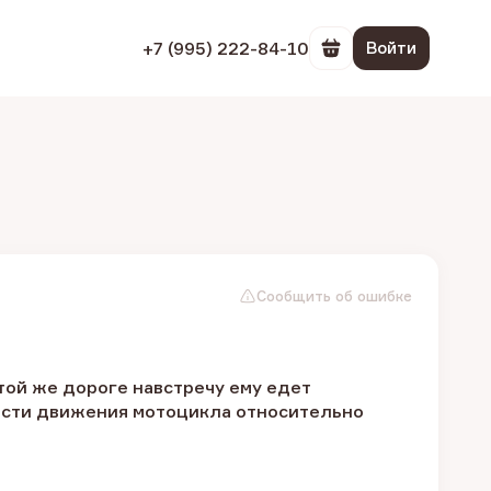
+7 (995) 222-84-10
Войти
Перейти в корзин
Сообщить об ошибке
той же дороге навстречу ему едет
рости движения мотоцикла относительно