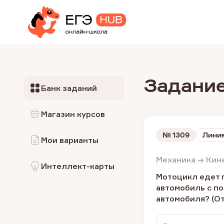
Задание
Банк заданий
Магазин курсов
№
1309
Линия
Мои варианты
Механика → Кин
Интеллект-карты
Мотоцикл едет п
автомобиль с п
автомобиля? (От