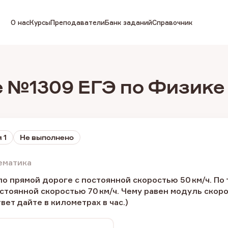
О нас
Курсы
Преподаватели
Банк заданий
Справочник
 №1309 ЕГЭ по Физике
 1
Не выполнено
ематика
о прямой дороге с постоянной скоростью 50 км/ч. По 
остоянной скоростью 70 км/ч. Чему равен модуль ско
вет дайте в километрах в час.)