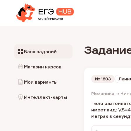
Задание
Банк заданий
Магазин курсов
№
1603
Линия
Мои варианты
Механика → Кин
Интеллект-карты
Тело разгоняетс
имеет вид: \(S=
метрах в секунду