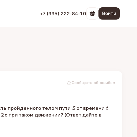
+7 (995) 222-84-10
Войти
Перейти в корзин
Сообщить об ошибке
ость пройденного телом пути
S
от времени
t
 2 c при таком движении? (Ответ дайте в