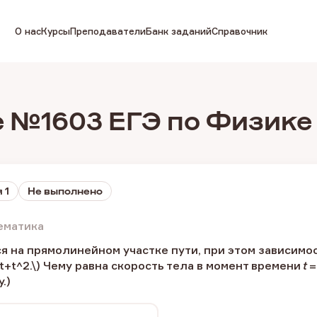
О нас
Курсы
Преподаватели
Банк заданий
Справочник
 №1603 ЕГЭ по Физике
 1
Не выполнено
ематика
я на прямолинейном участке пути, при этом зависим
4t+t^2.\) Чему равна скорость тела в момент времени
t
=
.)