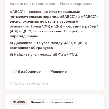
Задачи по стереометрии → Метод координат
\(ABCD\) – ​основание двух правильных
четырехугольных пирамид \(EABCD\) ​и \(FABCD\),
​расположенных по разные стороны от
основания. Точки \(M\) ​и \(N\) – ​середины ребер​ \
(AB\) ​и \(BC\) ​соответственно. Все ребра
пирамид равны.
а) Докажите, что угол между \(AE\) ​и \(BF\) ​
составляет 60 градусов.
б) Найдите угол между​ \(EM\) и \(FN\).​
В избранное
Решение
Сообщить об ошибке
№
4386
Линия 14
Не выполнено