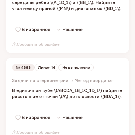
середины ребер \(A_1D_1\) и \(BB_1\). ​Найдите
угол между прямой \(MN\) ​и диагональю​ \(BD_1\).​
В избранное
Решение
Сообщить об ошибке
№
4383
Линия 14
Не выполнено
Задачи по стереометрии → Метод координат
В единичном кубе​ \(ABCDA_1B_1C_1D_1\) ​найдите
расстояние от точки \(A\) ​до плоскости \(BDA_1\).​
В избранное
Решение
Сообщить об ошибке