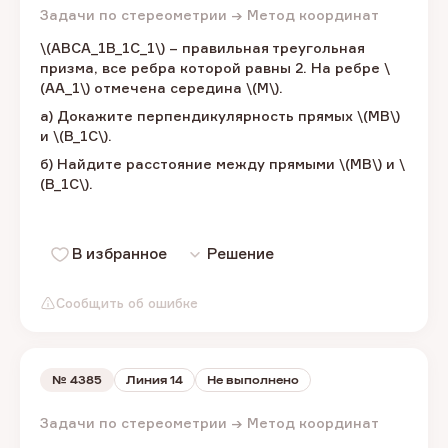
Задачи по стереометрии → Метод координат
\(ABCA_1B_1C_1\) – ​правильная треугольная
призма, все ребра которой равны 2. На ребре \
(AA_1\) ​отмечена середина \(M\).​
а) Докажите перпендикулярность прямых \(MB\) ​
и ​\(B_1C\).​
б) Найдите расстояние между прямыми​ \(MB\) ​и \
(B_1C\).​
В избранное
Решение
Сообщить об ошибке
№
4385
Линия 14
Не выполнено
Задачи по стереометрии → Метод координат