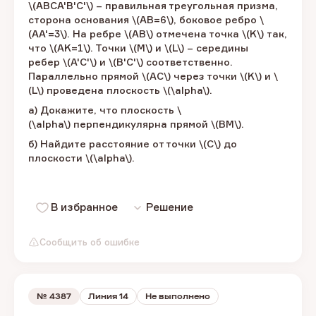
\(ABCA'B'C'\) – ​правильная треугольная п​​ризма,
сторона основания​ \(AB=6\), ​боковое ребро​ \
(AA'=3\). ​На ребре \(AB\) ​отмечена точка \(K\) ​так,
что \(AK=1\). ​Точки \(M\) ​и \(L\) – ​середины
ребер \(A'C'\) ​и \(B'C'\) соответственно.
Параллельно прямой \(AC\) ​через точки \(K\) ​и ​\
(L\) ​проведена плоскость \(\alpha\).​
а) Докажите, что плоскость​ \
(\alpha\) перпендикулярна прямой​ \(BM\).​
б) Найдите расстояние от точки​ \(C\) ​до
плоскости \(\alpha\).​
В избранное
Решение
Сообщить об ошибке
№
4387
Линия 14
Не выполнено