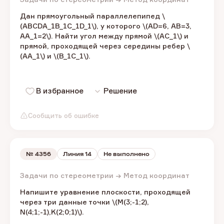
Дан прямоугольный параллелепипед \
(ABCDA_1B_1C_1D_1\), ​у которого​ \(AD=6, AB=3,
AA_1=2\). ​Найти угол между прямой \(AC_1\) ​и
прямой, проходящей через середины ребер \
(AA_1\) ​и ​\(B_1C_1\).​
В избранное
Решение
Сообщить об ошибке
№
4356
Линия 14
Не выполнено
Задачи по стереометрии → Метод координат
Напишите уравнение плоскости, проходящей
через три данные точки \(M(3;-1;2),
N(4;1;-1),K(2;0;1)\).​