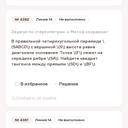
№
4382
Линия 14
Не выполнено
Задачи по стереометрии → Метод координат
В правильной четырехугольной пирамиде​ \
(SABCD\) ​с вершиной \(S\) ​высота равна
диагонали основания. Точка \(F\) ​лежит на
середине ребра \(SA\). ​Найдите квадрат
тангенса между прямыми \(SD\) ​и ​\(BF\).​
В избранное
Решение
Сообщить об ошибке
№
4381
Линия 14
Не выполнено