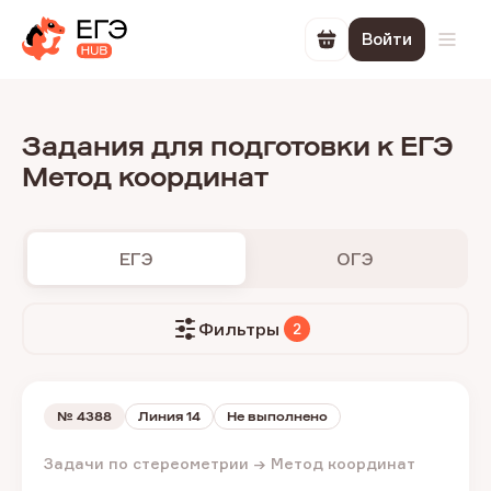
Войти
Перейти в корзин
Откр
Задания для подготовки к ЕГЭ
Метод координат
ЕГЭ
ОГЭ
Фильтры
2
№
4388
Линия 14
Не выполнено
Задачи по стереометрии → Метод координат