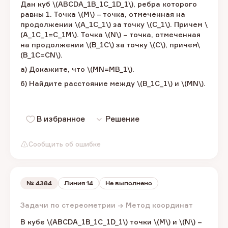
Дан куб​ \(ABCDA_1B_1C_1D_1\), ​ребра которого
равны 1. Точка \(M\) – ​точка, отмеченная на
продолжении ​\(A_1C_1\) ​за точку \(C_1\). ​Причем​​ \
(A_1C_1=C_1M\). ​Точка​ \(N\) – ​точка, отмеченная
на продолжении \(B_1C\) за точку \(C\),​ причем\
(B_1C=CN\).​
а) Докажите, что​ \(MN=MB_1\).​
б) Найдите расстояние между \(B_1C_1\) ​и \(MN\).​
В избранное
Решение
Сообщить об ошибке
№
4384
Линия 14
Не выполнено
Задачи по стереометрии → Метод координат
В кубе​ \(ABCDA_1B_1C_1D_1\) ​точки​ \(M\) и \(N\) – ​