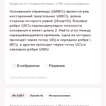
Задачи по стереометрии → Метод координат
Основанием пирамиды​ \(SABC\) ​является рав​​
носторонний треугольник​ \(ABC\), ​длина
стороны которого равна ​\(4\sqrt2\). ​Боковое
ребро \(SC\) ​перпендикулярно плоскости
основания и имеет длину ​2. ​Найти угол между
скрещивающимися прямыми, одна из которых
проходит через точку \(S\)​ и середину ребра \
(BC\),​ а другая проходит через точку \(C\) ​и
середину ребра \(AB\).​
В избранное
Решение
Сообщить об ошибке
№
4357
Линия 14
Не выполнено
Задачи по стереометрии → Метод координат