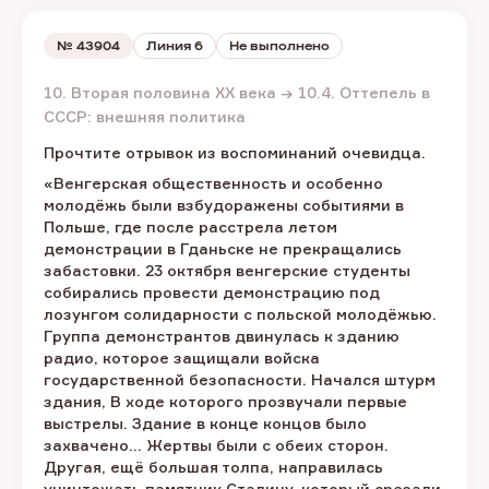
№
43904
Линия 6
Не выполнено
10. Вторая половина XX века → 10.4. Оттепель в
СССР: внешняя политика
Прочтите отрывок из воспоминаний очевидца.
«Венгерская общественность и особенно
молодёжь были взбудоражены событиями в
Польше, где после расстрела летом
демонстрации в Гданьске не прекращались
забастовки. 23 октября венгерские студенты
собирались провести демонстрацию под
лозунгом солидарности с польской молодёжью.
Группа демонстрантов двинулась к зданию
радио, которое защищали войска
государственной безопасности. Начался штурм
здания, B ходе которого прозвучали первые
выстрелы. Здание в конце концов было
захвачено... Жертвы были с обеих сторон.
Другая, ещё большая толпа, направилась
уничтожать памятник Сталину, который срезали