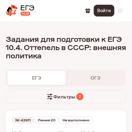
Войти
Перейти в корзин
Откр
Задания для подготовки к ЕГЭ
10.4. Оттепель в СССР: внешняя
политика
ЕГЭ
ОГЭ
Фильтры
2
№
43911
Линия 20
Не выполнено