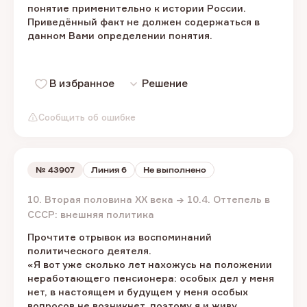
понятие применительно к истории России.
Приведённый факт не должен содержаться в
данном Вами определении понятия.
В избранное
Решение
Сообщить об ошибке
№
43907
Линия 6
Не выполнено
10. Вторая половина XX века → 10.4. Оттепель в
СССР: внешняя политика
Прочтите отрывок из воспоминаний
политического деятеля.
«Я вот уже сколько лет нахожусь на положении
неработающего пенсионера: особых дел у меня
нет, в настоящем и будущем у меня особых
вопросов не возникнет, поэтому я и живу