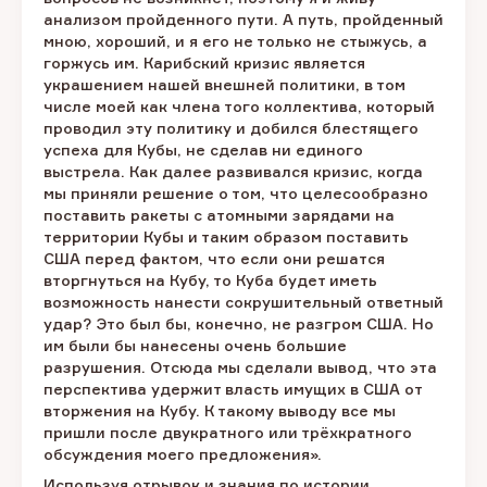
анализом пройденного пути. А путь, пройденный
мною, хороший, и я его не только не стыжусь, а
горжусь им. Карибский кризис является
украшением нашей внешней политики, в том
числе моей как члена того коллектива, который
проводил эту политику и добился блестящего
успеха для Кубы, не сделав ни единого
выстрела. Как далее развивался кризис, когда
мы приняли решение о том, что целесообразно
поставить ракеты с атомными зарядами на
территории Кубы и таким образом поставить
США перед фактом, что если они решатся
вторгнуться на Кубу, то Куба будет иметь
возможность нанести сокрушительный ответный
удар? Это был бы, конечно, не разгром США. Но
им были бы нанесены очень большие
разрушения. Отсюда мы сделали вывод, что эта
перспектива удержит власть имущих в США от
вторжения на Кубу. К такому выводу все мы
пришли после двукратного или трёхкратного
обсуждения моего предложения».
Используя отрывок и знания по истории,