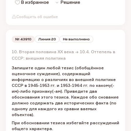
В избранное
Решение
Сообщить об ошибке
№
43910
Линия 20
Не выполнено
10. Вторая половина XX века → 10.4. Оттепель в
СССР: внешняя политика
Запишите один любой тезис (обобщённое
оценочное суждение), содержащий
информацию о различиях во внешней политике
СССР в 1945-1953 гг. и 1953-1964 гг. по какому(-
им)-либо признаку(-ам). Приведите два
обоснования этого тезиса. Каждое обо снование
должно содержать два исторических факта (по
одному для каждого из сравни ваемых
объектов).
При обосновании тезиса избегайте рассуждений
общего характера.