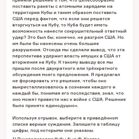
поставить ракеты с атомными зарядами на
территории Кубы и таким образом поставить
США перед фактом, что если они решатся
вторгнуться на Кубу, то Куба будет иметь
возможность нанести сокрушительный ответный
удар? Это был бы, конечно, не разгром США. Но
им были бы нанесены очень большие
разрушения. Отсюда мы сделали вывод, что эта
перспектива удержит власть имущих в США от
вторжения на Кубу. К такому выводу все мы
пришли после двукратного или трёхкратного
обсуждения моего предложения. Я предлагал
не форсировать это решение, чтобы оно
выкристаллизовалось в сознании каждого и
каждый бы, понимая его последствия, знал, что
оно может привести нас к войне с США. Решение
было принято единодушно».
Используя отрывок, выберите в приведённом
списке верные суждения. Запишите в таблицу
цифры, под которыми они указаны.
1) Руководителем Кубы был Ф. Кастро.