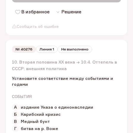
В избранное
Решение
Сообщить об ошибке
№
40276
Линия 1
Не выполнено
10. Вторая половина XX века → 10.4. Оттепель в
СССР: внешняя политика
Установите соответствие между событиями и
годами
СОБЫТИЯ
А
издание Указа о единонаследии
Б
Карибский кризис
В
Медный бунт
Г
битва на р. Воже