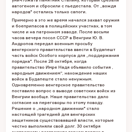
автогеном и сбросили с пьедестала. От ,,вождя
народов" остались только сапоги.
Примерно в это же время начался захват оружия
и боеприпасов в полицейских участках, в том
числе и на патронном заводе. После восьми
часов вечера посол СССР в Венгрии Ю. В.
Андропов передал военным просьбу
венгерского правительства ввести в Будапешт
часть войск Особого корпуса для „поддержания
порядка". После 28 октября, когда
правительство Имре Надя объявило события ,
народным движением“, нахождение наших
войск в Будапеште стало ненужным.
Одновременно венгерское правительство
поставило вопрос о выводе советских войск из
Венгрии вообще. Наше правительство дало
согласие на переговоры по этому поводу.
Решение о „народном движении" стало
настоящей трагедией для венгерских
защитников существовавшей власти, которые
честно выполняли свой долг. 30 октября
экстремисты разгромили горком партии в