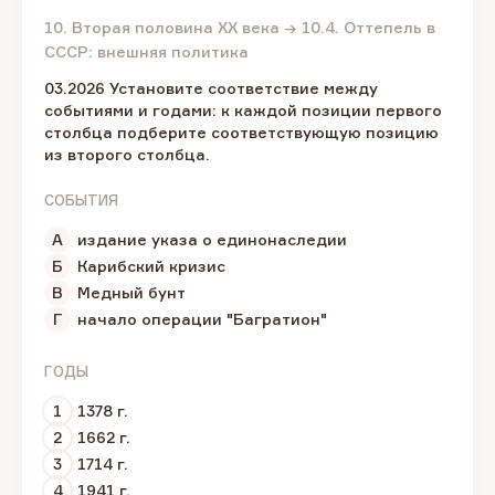
10. Вторая половина XX века → 10.4. Оттепель в
СССР: внешняя политика
03.2026 Установите соответствие между
событиями и годами: к каждой позиции первого
столбца подберите соответствующую позицию
из второго столбца.
СОБЫТИЯ
А
издание указа о единонаследии
Б
Карибский кризис
В
Медный бунт
Г
начало операции "Багратион"
ГОДЫ
1
1378 г.
2
1662 г.
3
1714 г.
4
1941 г.