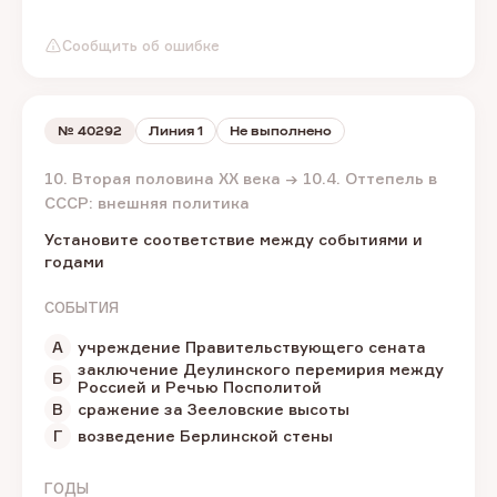
Сообщить об ошибке
№
40292
Линия 1
Не выполнено
10. Вторая половина XX века → 10.4. Оттепель в
СССР: внешняя политика
Установите соответствие между событиями и
годами
СОБЫТИЯ
А
учреждение Правительствующего сената
заключение Деулинского перемирия между
Б
Россией и Речью Посполитой
В
сражение за Зееловские высоты
Г
возведение Берлинской стены
ГОДЫ