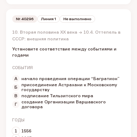
№
40296
Линия 1
Не выполнено
10. Вторая половина XX века → 10.4. Оттепель в
СССР: внешняя политика
Установите соответствие между событиями и
годами
СОБЫТИЯ
А
начало проведения операции “Багратион”
присоединение Астрахани к Московскому
Б
государству
В
подписание Тильзитского мира
создание Организации Варшавского
Г
договора
ГОДЫ
1
1556