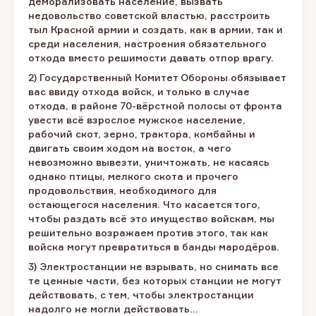
деморализовать население, вызвать
недовольство советской властью, расстроить
тыл Красной армии и создать, как в армии, так и
среди населения, настроения обязательного
отхода вместо решимости давать отпор врагу.
2) Государственный Комитет Обороны обязывает
вас ввиду отхода войск, и только в случае
отхода, в районе 70-вёрстной полосы от фронта
увести всё взрослое мужское население,
рабочий скот, зерно, трактора, комбайны и
двигать своим ходом на восток, а чего
невозможно вывезти, уничтожать, не касаясь
однако птицы, мелкого скота и прочего
продовольствия, необходимого для
остающегося населения. Что касается того,
чтобы раздать всё это имущество войскам, мы
решительно возражаем против этого, так как
войска могут превратиться в банды мародёров.
3) Электростанции не взрывать, но снимать все
те ценные части, без которых станции не могут
действовать, с тем, чтобы электростанции
надолго не могли действовать…