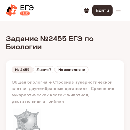
Войти
Перейти в корзин
Откр
Задание №2455 ЕГЭ по
Биологии
№
2455
Линия 7
Не выполнено
Общая биология → Строение эукариотической
клетки: двумембранные органоиды. Сравнение
эукариотических клеток: животная,
растительная и грибная