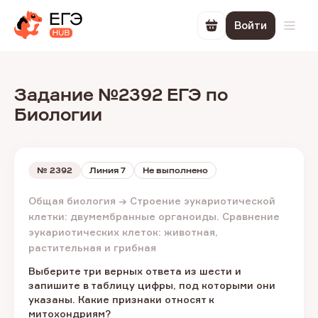
Войти
Перейти в корзин
Откр
Задание №2392 ЕГЭ по
Биологии
№
2392
Линия 7
Не выполнено
Общая биология → Строение эукариотической
клетки: двумембранные органоиды. Сравнение
эукариотических клеток: животная,
растительная и грибная
Выберите три верных ответа из шести и
запишите в таблицу цифры, под которыми они
указаны. Какие признаки относят к
митохондриям?