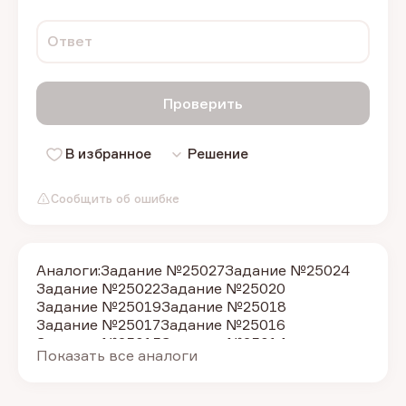
Ответ
Проверить
В избранное
Решение
Сообщить об ошибке
Аналоги:
Задание №25027
Задание №25024
Задание №25022
Задание №25020
Задание №25019
Задание №25018
Задание №25017
Задание №25016
Задание №25015
Задание №25014
Показать все аналоги
Задание №25021