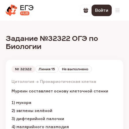
Войти
Перейти в корзин
Откр
Задание №32322 ОГЭ по
Биологии
№
32322
Линия 15
Не выполнено
Цитология → Прокариотическая клетка
Муреин составляет основу клеточной стенки
1) мукора
2) эвглены зелёной
3) дифтерийной палочки
4) малярийного плазмодия