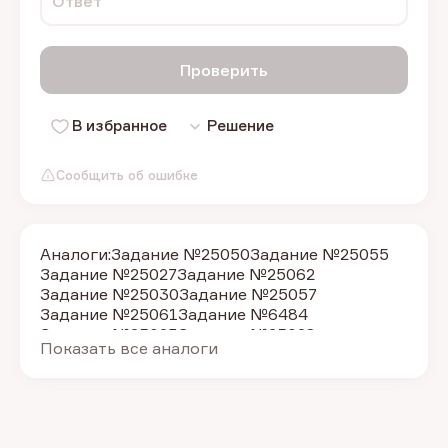
Ответ
Проверить
В избранное
Решение
Сообщить об ошибке
Аналоги:
Задание №25050
Задание №25055
Задание №25027
Задание №25062
Задание №25030
Задание №25057
Задание №25061
Задание №6484
Задание №25023
Задание №25028
Показать все аналоги
Задание №25029
Задание №25031
Задание №25032
Задание №25044
Задание №25045
Задание №25046
Задание №25047
Задание №32322
Задание №25024
Задание №25022