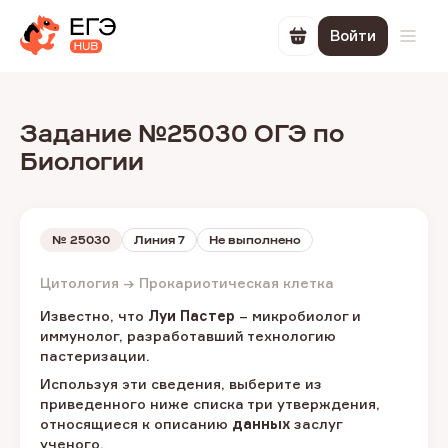
Войти
Перейти в корзин
Откр
Задание №25030 ОГЭ по
Биологии
№
25030
Линия 7
Не выполнено
Цитология → Прокариотическая клетка
Известно, что
Луи Пастер
– микробиолог и
иммунолог, разработавший технологию
пастеризации.
Используя эти сведения, выберите из
приведенного ниже списка три утверждения,
относящиеся к описанию
данных
заслуг
ученого.