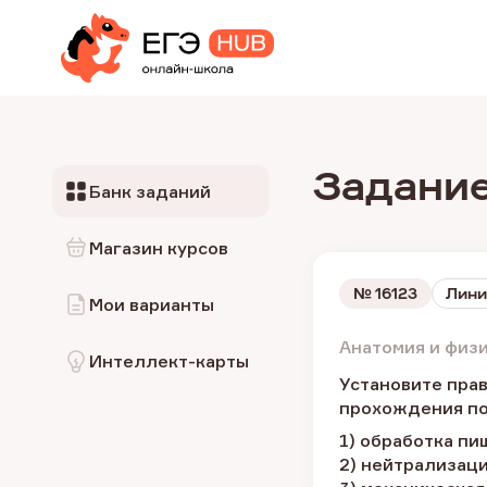
Задание
Банк заданий
Магазин курсов
№
16123
Лини
Мои варианты
Анатомия и физ
Интеллект-карты
Установите пра
прохождения по
1) обработка п
2) нейтрализац