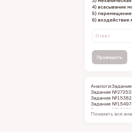
3) механическа
4) всасывание 
5) перемещение
6) воздействие
Ответ
Проверить
Аналоги:
Задани
Задание №27253
Задание №15382
Задание №15497
Задание №16120
Показать все ан
Задание №6659
З
Задание №15234
Задание №42030