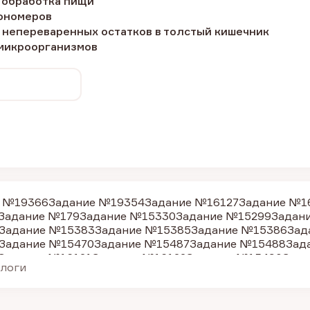
я обработка пищи
мономеров
 непереваренных остатков в толстый кишечник
 микроорганизмов
е №19366
Задание №19354
Задание №16127
Задание №1
Задание №179
Задание №15330
Задание №15299
Задан
Задание №15383
Задание №15385
Задание №15386
Зад
Задание №15470
Задание №15487
Задание №15488
Зад
Задание №16121
Задание №16122
Задание №15490
Зада
алоги
адание №6666
Задание №6670
Задание №6677
Задание
Задание №15283
Задание №15291
Задание №15298
Зад
Задание №42033
Задание №45736