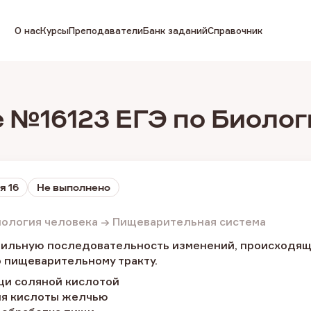
О нас
Курсы
Преподаватели
Банк заданий
Справочник
 №16123 ЕГЭ по Биолог
я 16
Не выполнено
иология человека → Пищеварительная система
вильную последовательность изменений, происходящ
 пищеварительному тракту.
ищи соляной кислотой
ия кислоты желчью