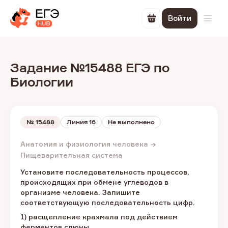
Войти
Перейти в корзин
Откр
Задание №15488 ЕГЭ по
Биологии
№
15488
Линия 16
Не выполнено
Анатомия и физиология человека →
Пищеварительная система
Установите последовательность процессов,
происходящих при обмене углеводов в
организме человека. Запишите
соответствующую последовательность цифр.
1) расщепление крахмала под действием
ферментов слюны