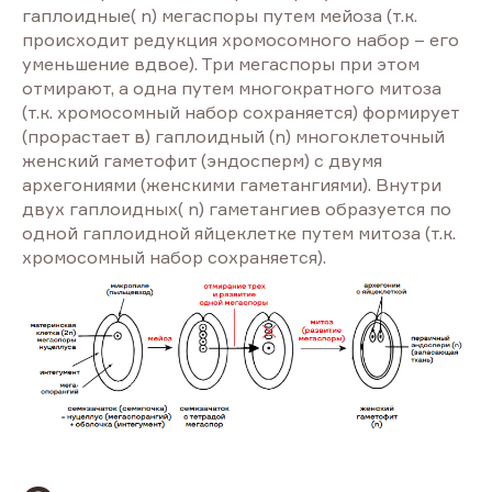
гаплоидные( n) мегаспоры путем мейоза (т.к.
происходит редукция хромосомного набор – его
уменьшение вдвое). Три мегаспоры при этом
отмирают, а одна путем многократного митоза
(т.к. хромосомный набор сохраняется) формирует
(прорастает в) гаплоидный (n) многоклеточный
женский гаметофит (эндосперм) с двумя
архегониями (женскими гаметангиями). Внутри
двух гаплоидных( n) гаметангиев образуется по
одной гаплоидной яйцеклетке путем митоза (т.к.
хромосомный набор сохраняется).