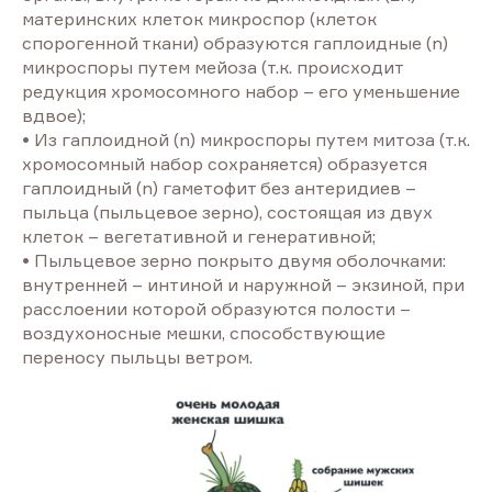
материнских клеток микроспор (клеток
спорогенной ткани) образуются гаплоидные (n)
микроспоры путем мейоза (т.к. происходит
редукция хромосомного набор – его уменьшение
вдвое);
• Из гаплоидной (n) микроспоры путем митоза (т.к.
хромосомный набор сохраняется) образуeтся
гаплоидный (n) гаметофит без антеридиев –
пыльца (пыльцевое зерно), состоящая из двух
клеток – вегетативной и генеративной;
• Пыльцевое зерно покрыто двумя оболочками:
внутренней – интиной и наружной – экзиной, при
расслоении которой образуются полости –
воздухоносные мешки, способствующие
переносу пыльцы ветром.