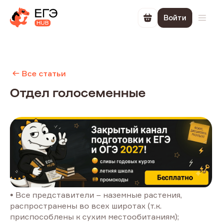
Войти
Перейти в корзин
Откр
Все статьи
Отдел голосеменные
• Все представители – наземные растения,
распространены во всех широтах (т.к.
приспособлены к сухим местообитаниям);