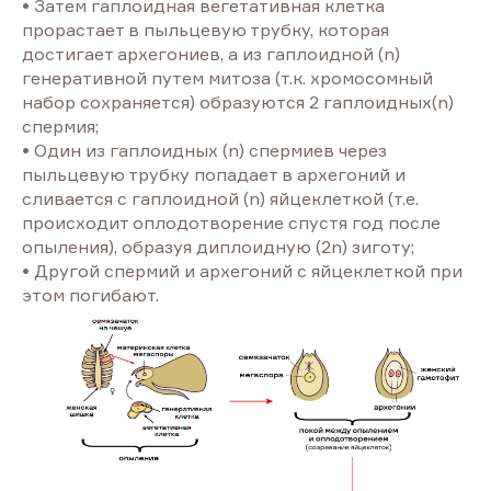
• Затем гаплоидная вегетативная клетка
прорастает в пыльцевую трубку, которая
достигает архегониев, а из гаплоидной (n)
генеративной путем митоза (т.к. хромосомный
набор сохраняется) образуются 2 гаплоидных(n)
спермия;
• Один из гаплоидных (n) спермиев через
пыльцевую трубку попадает в архегоний и
сливается с гаплоидной (n) яйцеклеткой (т.е.
происходит оплодотворение спустя год после
опыления), образуя диплоидную (2n) зиготу;
• Другой спермий и архегоний с яйцеклеткой при
этом погибают.