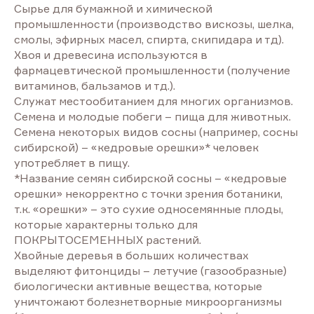
Сырье для бумажной и химической
промышленности (производство вискозы, шелка,
смолы, эфирных масел, спирта, скипидара и тд).
Хвоя и древесина используются в
фармацевтической промышленности (получение
витаминов, бальзамов и тд.).
Служат местообитанием для многих организмов.
Семена и молодые побеги – пища для животных.
Семена некоторых видов сосны (например, сосны
сибирской) – «кедровые орешки»* человек
употребляет в пищу.
*Название семян сибирской сосны – «кедровые
орешки» некорректно с точки зрения ботаники,
т.к. «орешки» – это сухие односемянные плоды,
которые характерны только для
ПОКРЫТОСЕМЕННЫХ растений.
Хвойные деревья в больших количествах
выделяют фитонциды – летучие (газообразные)
биологически активные вещества, которые
уничтожают болезнетворные микроорганизмы