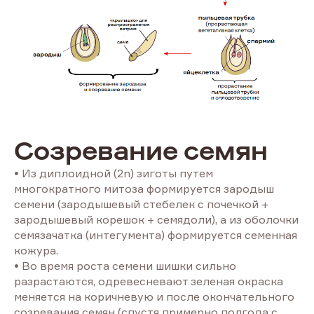
Созревание семян
• Из диплоидной (2n) зиготы путем
многократного митоза формируется зародыш
семени (зародышевый стебелек с почечкой +
зародышевый корешок + семядоли), а из оболочки
семязачатка (интегумента) формируется семенная
кожура.
• Во время роста семени шишки сильно
разрастаются, одревесневают зеленая окраска
меняется на коричневую и после окончательного
созревания семян (спустя примерно полгода с