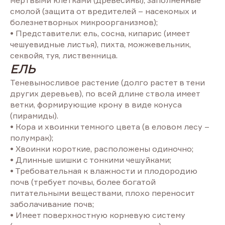
мертвыми клетками (древесины), заполненные
смолой (защита от вредителей – насекомых и
болезнетворных микроорганизмов);
• Представители: ель, сосна, кипарис (имеет
чешуевидные листья), пихта, можжевельник,
секвойя, туя, лиственница.
ЕЛЬ
Теневыносливое растение (долго растет в тени
других деревьев), по всей длине ствола имеет
ветки, формирующие крону в виде конуса
(пирамиды).
• Кора и хвоинки темного цвета (в еловом лесу –
полумрак);
• Хвоинки короткие, расположены одиночно;
• Длинные шишки с тонкими чешуйками;
• Требовательная к влажности и плодородию
почв (требует почвы, более богатой
питательными веществами, плохо переносит
заболачивание почв;
• Имеет поверхностную корневую систему