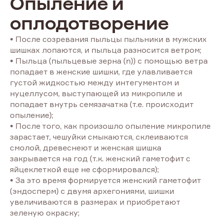
Опыление и
оплодотворение
• После созревания пыльцы пыльники в мужских
шишках лопаются, и пыльца разносится ветром;
• Пыльца (пыльцевые зерна (n)) с помощью ветра
попадает в женские шишки, где улавливается
густой жидкостью между интегументом и
нуцеллусом, выступающей из микропиле и
попадает внутрь семязачатка (т.е. происходит
опыление);
• После того, как произошло опыление микропиле
зарастает, чешуйки смыкаются, склеиваются
смолой, древеснеют и женская шишка
закрывается на год (т.к. женский гаметофит с
яйцеклеткой еще не сформировался);
• За это время формируется женский гаметофит
(эндосперм) с двумя архегониями, шишки
увеличиваются в размерах и приобретают
зеленую окраску;