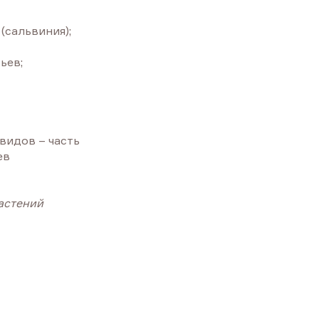
(сальвиния);
ьев;
видов – часть
ев
растений