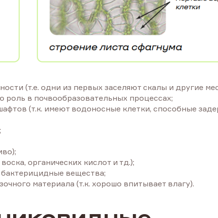
сти (т.е. одни из первых заселяют скалы и другие мес
ю роль в почвообразовательных процессах;
шафтов (т.к. имеют водоносные клетки, способные зад
;
во);
оска, органических кислот и тд.);
 бактерицидные вещества;
очного материала (т.к. хорошо впитывает влагу).