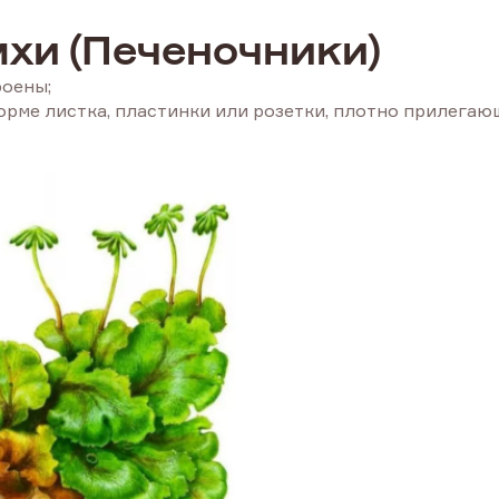
хи (Печеночники)
роены;
орме листка, пластинки или розетки, плотно прилегаю