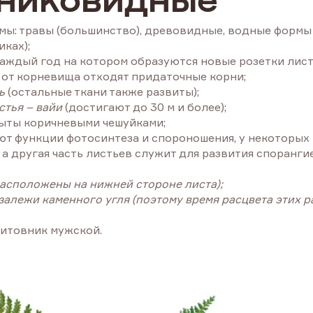
тниковидные
ы: травы (большинство), древовидные, водные формы 
ках);
 каждый год на котором образуются новые розетки лист
а от корневища отходят придаточные корни;
ь
(остальные ткани также развиты);
тья – вайи
(достигают до 30 м и более);
рыты коричневыми чешуйками;
т функции фотосинтеза и спороношения, у некоторых 
 а другая часть листьев служит для развития споранги
расположены на нижней стороне листа);
залежи каменного угля (поэтому время расцвета этих 
щитовник мужской.