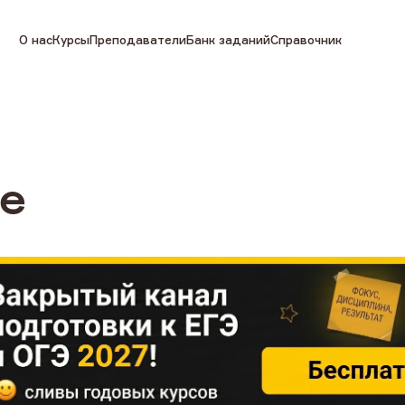
О нас
Курсы
Преподаватели
Банк заданий
Справочник
е