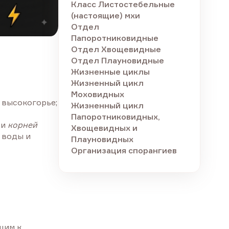
Класс Листостебельные
(настоящие) мхи
Отдел
Папоротниковидные
Отдел Хвощевидные
Отдел Плауновидные
Жизненные циклы
Жизненный цикл
Моховидных
 высокогорье;
Жизненный цикл
Папоротниковидных,
 и
корней
Хвощевидных и
 воды и
Плауновидных
Организация спорангиев
щим к