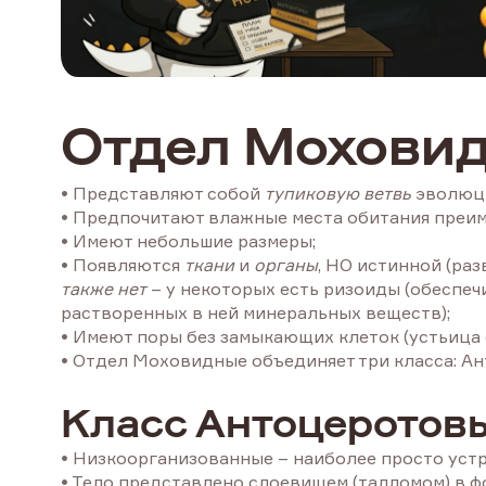
Отдел Моховид
• Представляют собой
тупиковую ветвь
эволюц
• Предпочитают влажные места обитания преиму
• Имеют небольшие размеры;
• Появляются
ткани
и
органы
, НО истинной (раз
также нет
– у некоторых есть ризоиды (обеспеч
растворенных в ней минеральных веществ);
• Имеют поры без замыкающих клеток (устьица
• Отдел Моховидные объединяет три класса: А
Класс Антоцеротов
• Низкоорганизованные – наиболее просто уст
• Тело представлено слоевищем (талломом) в ф