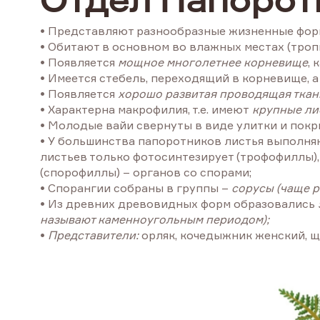
Отдел Папоро
• Представляют разнообразные жизненные форм
• Обитают в основном во влажных местах (тропи
• Появляется
мощное многолетнее корневище
,
• Имеется стебель, переходящий в корневище, 
• Появляется
хорошо развитая проводящая ткан
• Характерна макрофилия, т.е. имеют
крупные лис
• Молодые вайи свернуты в виде улитки и пок
• У большинства папоротников листья выполняю
листьев только фотосинтезирует (трофофиллы),
(спорофиллы) – органов со спорами;
• Спорангии собраны в группы –
сорусы (чаще 
• Из древних древовидных форм образовались
называют каменноугольным периодом);
•
Представители:
орляк, кочедыжник женский, 