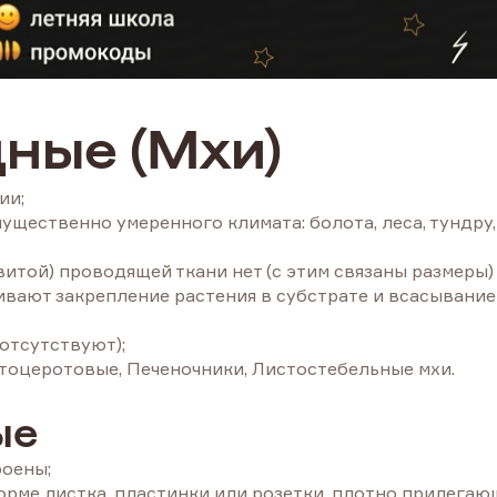
ные (Мхи)
ии;
щественно умеренного климата: болота, леса, тундру,
витой) проводящей ткани нет (с этим связаны размеры)
ивают закрепление растения в субстрате и всасывание
 отсутствуют);
нтоцеротовые, Печеночники, Листостебельные мхи.
ые
роены;
орме листка, пластинки или розетки, плотно прилегаю