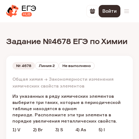
Войти
Перейти в корзин
Откр
Задание №4678 ЕГЭ по Химии
№
4678
Линия 2
Не выполнено
Общая химия → Закономерности изменения
химических свойств элементов
Из указанных в ряду химических элементов
выберите три таких, которые в периодической
таблице находятся в одном
периоде. Расположите эти три элемента в
порядке увеличения металлических свойств.
1) V 2) Br 3) S 4) As 5) I