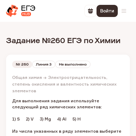
Войти
Перейти в корзин
Откр
Задание №260 ЕГЭ по Химии
№
260
Линия 3
Не выполнено
Общая химия → Электроотрицательность,
степень окисления и валентность химических
элементов
Для выполнения задания используйте
следующий ряд химических элементов:
1) S 2) V 3) Mg 4) Al 5) H
Из числа указанных в ряду элементов выберите