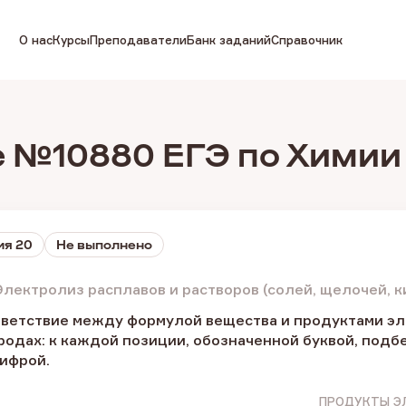
О нас
Курсы
Преподаватели
Банк заданий
Справочник
 №10880 ЕГЭ по Химии
ия 20
Не выполнено
лектролиз расплавов и растворов (солей, щелочей, к
тветствие между формулой вещества и продуктами эл
родах: к каждой позиции, обозначенной буквой, под
ифрой.
ПРОДУКТЫ Э