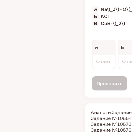
А
Na\(_3\)PO\(_
Б
KCI
В
CuBr\(_2\)
А
Б
Ответ
Отв
Проверить
Аналоги:
Задание
Задание №10864
Задание №10870
Задание №10876