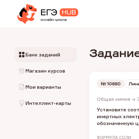
Задание
Банк заданий
Магазин курсов
№
10880
Лин
Мои варианты
Общая химия → Э
Интеллект-карты
Установите соо
инертных элект
обозначенную ц
ФОРМУЛА СОЛИ