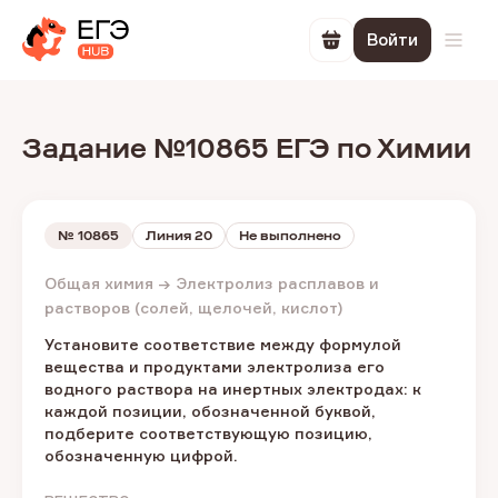
Войти
Перейти в корзин
Откр
Задание №10865 ЕГЭ по Химии
№
10865
Линия 20
Не выполнено
Общая химия → Электролиз расплавов и
растворов (солей, щелочей, кислот)
Установите соответствие между формулой
вещества и продуктами электролиза его
водного раствора на инертных электродах: к
каждой позиции, обозначенной буквой,
подберите соответствующую позицию,
обозначенную цифрой.