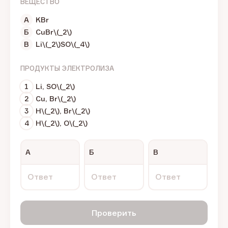
ВЕЩЕСТВО
А
KBr
Б
CuBr\(_2\)
В
Li\(_2\)SO\(_4\)
ПРОДУКТЫ ЭЛЕКТРОЛИЗА
1
Li, SO\(_2\)
2
Cu, Br\(_2\)
3
H\(_2\), Br\(_2\)
4
H\(_2\), O\(_2\)
А
Б
В
Ответ
Ответ
Ответ
Проверить