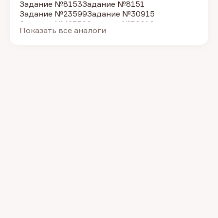
Задание №8153
Задание №8151
Задание №23599
Задание №30915
Задание №42750
Задание №30916
Показать все аналоги
Задание №39082
Задание №30917