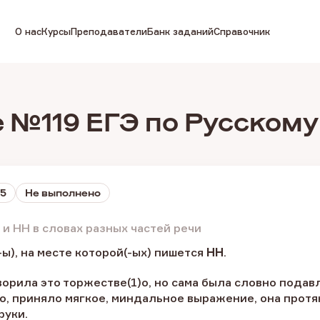
О нас
Курсы
Преподаватели
Банк заданий
Справочник
 №119 ЕГЭ по Русскому
15
Не выполнено
и НН в словах разных частей речи
ы), на месте которой(-ых) пишется
НН
.
орила это торжестве(1)о, но сама была словно подавл
о, приняло мягкое, миндальное выражение, она протя
руки.