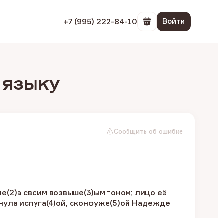
+7 (995) 222-84-10
Войти
Перейти в корзин
 языку
Сообщить об ошибке
е(2)а своим возвыше(3)ым тоном; лицо её
нула испуга(4)ой, сконфуже(5)ой Надежде