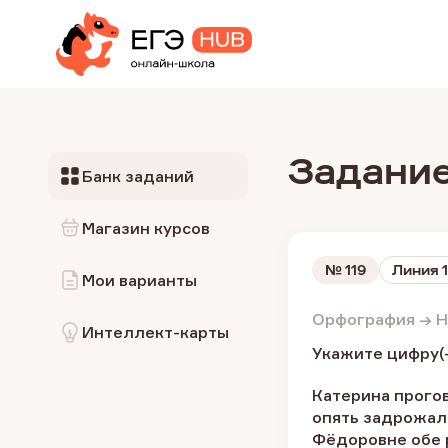
Задание
Банк заданий
Магазин курсов
№
119
Линия 
Мои варианты
Орфография → Н 
Интеллект-карты
Укажите цифру(-
Катерина прогов
опять задрожал
Фёдоровне обе 