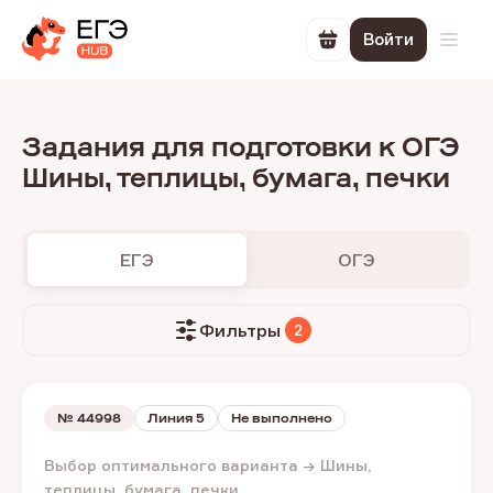
Войти
Перейти в корзин
Откр
Задания для подготовки к ОГЭ
Шины, теплицы, бумага, печки
ЕГЭ
ОГЭ
Фильтры
2
№
44998
Линия 5
Не выполнено
Выбор оптимального варианта → Шины,
теплицы, бумага, печки