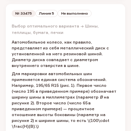
№
33475
Линия 5
Не выполнено
Выбор оптимального варианта → Шины,
теплицы, бумага, печки
Автомобильное колесо, как правило,
представляет из себя металлический диск с
установленной на него резиновой шиной.
Диаметр диска совпадает с диаметром
внутреннего отверстия в шине.
Для маркировки автомобильных шин
применяется единая система обозначений.
Например, 195/65 R15 (рис. 1). Первое число
(число 195 в приведенном примере) обозначает
ширину шины в миллиметрах (параметр
B
на
рисунке 2). Второе число (число 65 в
приведенном примере) — процентное
отношение высоты боковины (параметр на
рисунке 2) к ширине шины, то есть \(100\cdot
\frac{H}{B}.\)