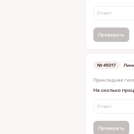
Ответ
Проверить
№
45017
Лини
Прикладная гео
На сколько проц
Ответ
Проверить