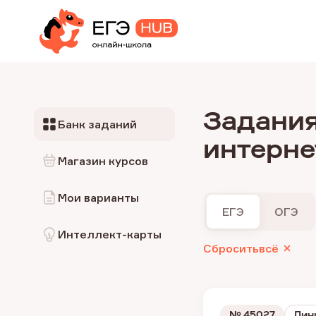
Задания
Банк заданий
интерне
Магазин курсов
Мои варианты
ЕГЭ
ОГЭ
Интеллект-карты
Сбросить
всё
№
45027
Лин