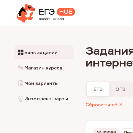
Задания
Банк заданий
интерне
Магазин курсов
Мои варианты
ЕГЭ
ОГЭ
Интеллект-карты
Сбросить
всё
№
45026
Лин