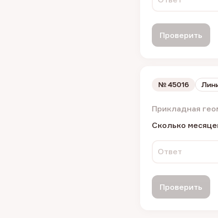
Проверить
№
45016
Лини
Прикладная гео
Сколько месяцев
Ответ
Проверить