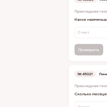
Прикладная гео
Какое наименьше
Ответ
Проверить
№
45021
Лини
Прикладная гео
Сколько месяце
Ответ