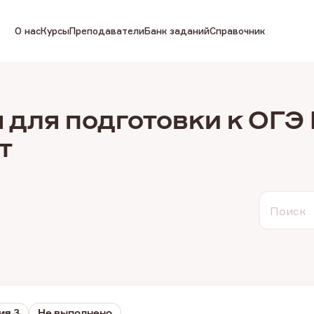
О нас
Курсы
Преподаватели
Банк заданий
Справочник
 для подготовки к ОГ
т
Поиск
ия 3
Не выполнено