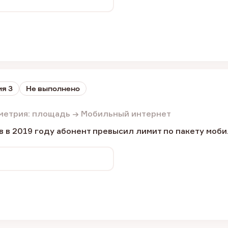
я 3
Не выполнено
метрия: площадь → Мобильный интернет
 в 2019 году абонент превысил лимит по пакету моб