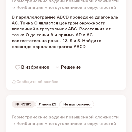
Геометрические задачи повышенной сложности
→ Комбинация многоугольников и окружностей
В параллелограмме ABCD проведена диагональ
AC. Точка O является центром окружности,
вписанной в треугольник ABC. Расстояния от
точки O до точки A и прямых AD и AC
соответственно равны 13, 9 и 5. Найдите
площадь параллелограмма ABCD.
В избранное
Решение
Сообщить об ошибке
№
45195
Линия 25
Не выполнено
Геометрические задачи повышенной сложности
→ Комбинация многоугольников и окружностей