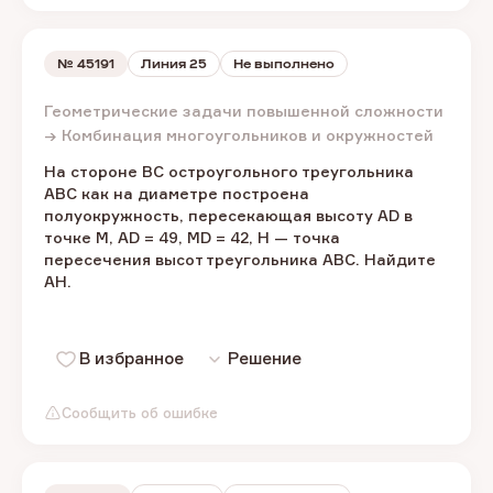
№
45191
Линия 25
Не выполнено
Геометрические задачи повышенной сложности
→ Комбинация многоугольников и окружностей
На стороне BC остроугольного треугольника
ABC как на диаметре построена
полуокружность, пересекающая высоту AD в
точке M, AD = 49, MD = 42, H — точка
пересечения высот треугольника ABC. Найдите
AH.
В избранное
Решение
Сообщить об ошибке