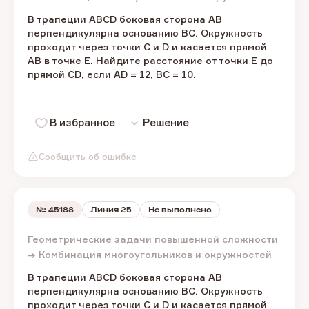
В трапеции ABCD боковая сторона AB
перпендикулярна основанию BC. Окружность
проходит через точки C и D и касается прямой
AB в точке E. Найдите расстояние от точки E до
прямой CD, если AD = 12, BC = 10.
В избранное
Решение
Сообщить об ошибке
№
45188
Линия 25
Не выполнено
Геометрические задачи повышенной сложности
→ Комбинация многоугольников и окружностей
В трапеции ABCD боковая сторона AB
перпендикулярна основанию BC. Окружность
проходит через точки C и D и касается прямой