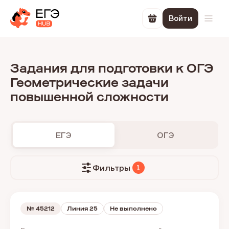
Войти
Перейти в корзин
Откр
Задания для подготовки к ОГЭ
Геометрические задачи
повышенной сложности
ЕГЭ
ОГЭ
Фильтры
1
№
45212
Линия 25
Не выполнено