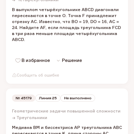
В выпуклом четырёхугольнике ABCD диагонали
пересекаются в точке O. Точка F принадлежит
отрезку AC. Известно, что BO = 19, DO = 16, AC =
24. Найдите AF, если площадь треугольника FCD
в три раза меньше площади четырёхугольника
ABCD.
В избранное
Решение
Сообщить об ошибке
№
45179
Линия 25
Не выполнено
Геометрические задачи повышенной сложности
→ Треугольники
Медиана BM и биссектриса AP треугольника ABC
пересекаются в точке K, длина стороны AC