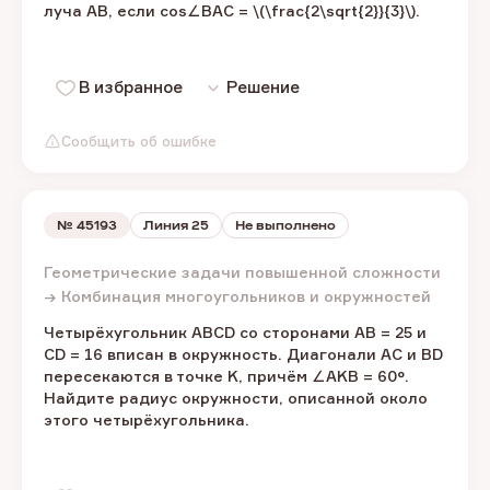
луча AB, если cos∠BAC = \(\frac{2\sqrt{2}}{3}\).
В избранное
Решение
Сообщить об ошибке
№
45193
Линия 25
Не выполнено
Геометрические задачи повышенной сложности
→ Комбинация многоугольников и окружностей
Четырёхугольник ABCD со сторонами AB = 25 и
CD = 16 вписан в окружность. Диагонали AC и BD
пересекаются в точке K, причём ∠AKB = 60°.
Найдите радиус окружности, описанной около
этого четырёхугольника.