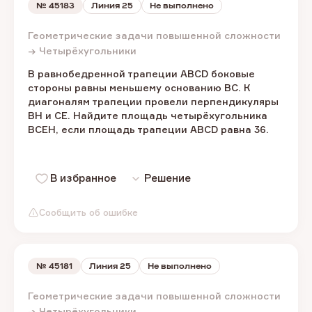
№
45183
Линия 25
Не выполнено
Геометрические задачи повышенной сложности
→ Четырёхугольники
В равнобедренной трапеции ABCD боковые
стороны равны меньшему основанию BC. К
диагоналям трапеции провели перпендикуляры
BH и CE. Найдите площадь четырёхугольника
BCEH, если площадь трапеции ABCD равна 36.
В избранное
Решение
Сообщить об ошибке
№
45181
Линия 25
Не выполнено
Геометрические задачи повышенной сложности
→ Четырёхугольники