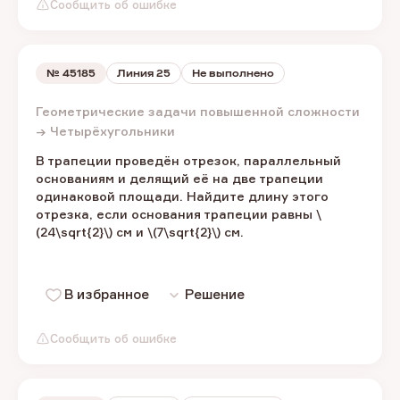
Сообщить об ошибке
№
45185
Линия 25
Не выполнено
Геометрические задачи повышенной сложности
→ Четырёхугольники
В трапеции проведён отрезок, параллельный
основаниям и делящий её на две трапеции
одинаковой площади. Найдите длину этого
отрезка, если основания трапеции равны \
(24\sqrt{2}\) см и \(7\sqrt{2}\) см.
В избранное
Решение
Сообщить об ошибке