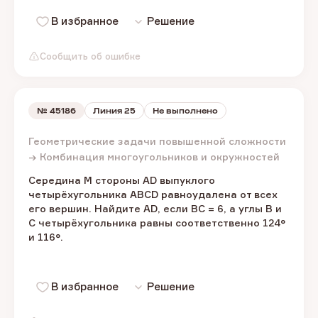
В избранное
Решение
Сообщить об ошибке
№
45186
Линия 25
Не выполнено
Геометрические задачи повышенной сложности
→ Комбинация многоугольников и окружностей
Середина M стороны AD выпуклого
четырёхугольника ABCD равноудалена от всех
его вершин. Найдите AD, если BC = 6, а углы B и
C четырёхугольника равны соответственно 124°
и 116°.
В избранное
Решение