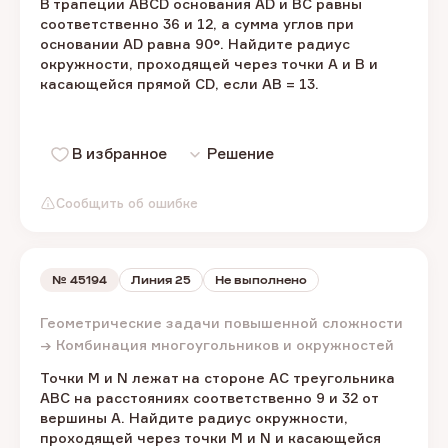
В трапеции ABCD основания AD и BC равны
соответственно 36 и 12, а сумма углов при
основании AD равна 90°. Найдите радиус
окружности, проходящей через точки A и B и
касающейся прямой CD, если AB = 13.
В избранное
Решение
Сообщить об ошибке
№
45194
Линия 25
Не выполнено
Геометрические задачи повышенной сложности
→ Комбинация многоугольников и окружностей
Точки M и N лежат на стороне AC треугольника
ABC на расстояниях соответственно 9 и 32 от
вершины A. Найдите радиус окружности,
проходящей через точки M и N и касающейся