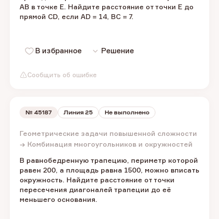
AB в точке E. Найдите расстояние от точки E до
прямой CD, если AD = 14, BC = 7.
В избранное
Решение
Сообщить об ошибке
№
45187
Линия 25
Не выполнено
Геометрические задачи повышенной сложности
→ Комбинация многоугольников и окружностей
В равнобедренную трапецию, периметр которой
равен 200, а площадь равна 1500, можно вписать
окружность. Найдите расстояние от точки
пересечения диагоналей трапеции до её
меньшего основания.