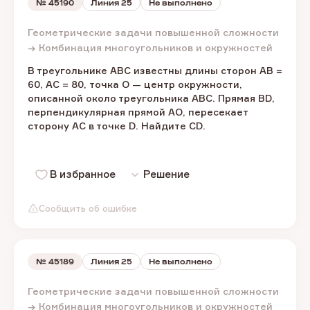
№
45190
Линия 25
Не выполнено
Геометрические задачи повышенной сложности
→ Комбинация многоугольников и окружностей
В треугольнике ABC известны длины сторон AB =
60, AC = 80, точка O — центр окружности,
описанной около треугольника ABC. Прямая BD,
перпендикулярная прямой AO, пересекает
сторону AC в точке D. Найдите CD.
В избранное
Решение
Сообщить об ошибке
№
45189
Линия 25
Не выполнено
Геометрические задачи повышенной сложности
→ Комбинация многоугольников и окружностей