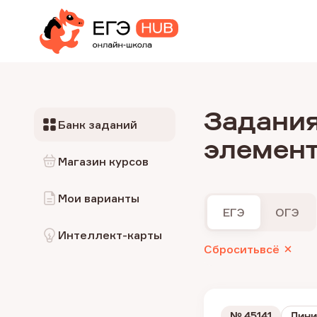
Задания
Банк заданий
элемен
Магазин курсов
Мои варианты
ЕГЭ
ОГЭ
Интеллект-карты
Сбросить
всё
№
45141
Лини