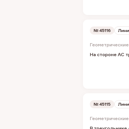
№
45116
Лини
Геометрические
На стороне AC тр
№
45115
Лини
Геометрические
В треугольнике 