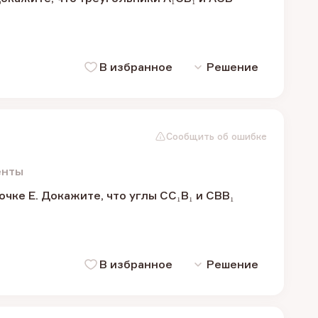
В избранное
Решение
Сообщить об ошибке
енты
чке E. Докажите, что углы CC₁B₁ и CBB₁
В избранное
Решение