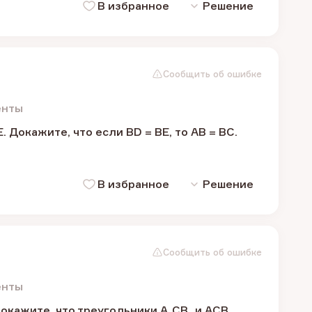
В избранное
Решение
Сообщить об ошибке
енты
. Докажите, что если BD = BE, то AB = BC.
В избранное
Решение
Сообщить об ошибке
енты
Докажите, что треугольники A₁CB₁ и ACB