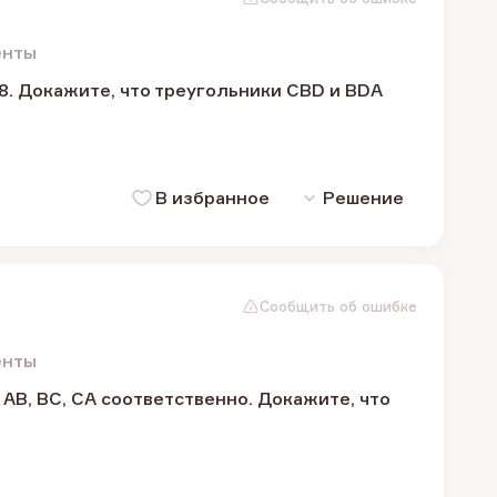
енты
8. Докажите, что треугольники CBD и BDA
В избранное
Решение
Сообщить об ошибке
енты
AB, BC, CA соответственно. Докажите, что