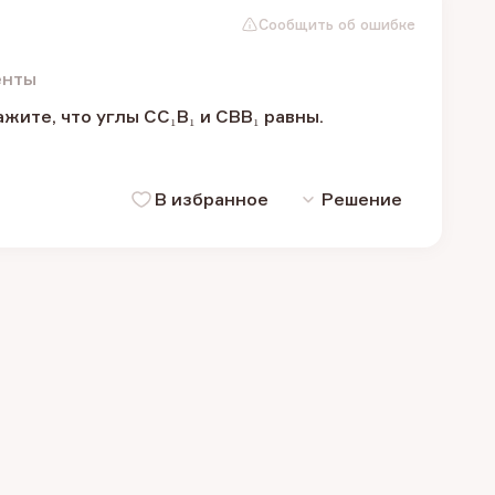
Сообщить об ошибке
енты
жите, что углы CC₁B₁ и CBB₁ равны.
В избранное
Решение