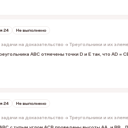
я 24
Не выполнено
 задачи на доказательство → Треугольники и их элем
еугольника ABC отмечены точки D и E так, что AD = CE
я 24
Не выполнено
 задачи на доказательство → Треугольники и их элем
ABC с тупым углом ACB проведены высоты AA₁ и BB₁. 