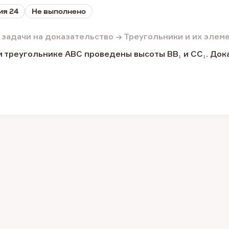
ия 24
Не выполнено
 задачи на доказательство → Треугольники и их элем
 треугольнике ABC проведены высоты BB₁ и CC₁. Дока