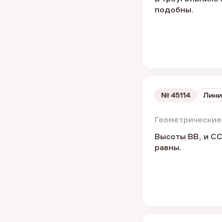
подобны.
№
45114
Лини
Геометрические
Высоты BB₁ и CC
равны.