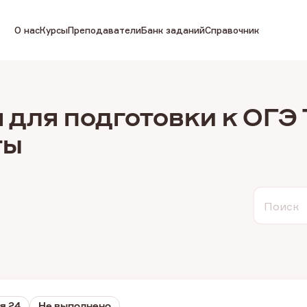
О нас
Курсы
Преподаватели
Банк заданий
Справочник
 для подготовки к ОГЭ 
ты
Поиск
я 24
Не выполнено