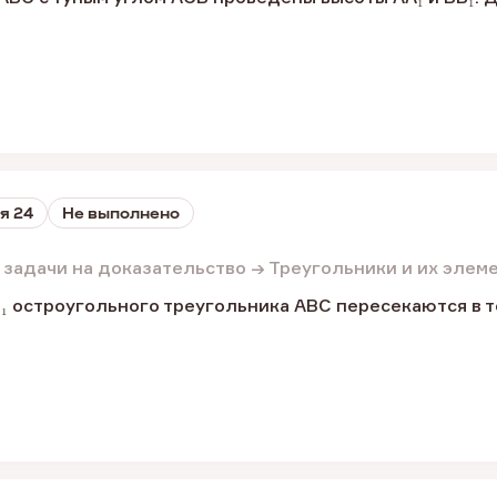
я 24
Не выполнено
 задачи на доказательство → Треугольники и их элем
₁ остроугольного треугольника ABC пересекаются в то