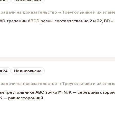
 задачи на доказательство → Треугольники и их элем
AD трапеции ABCD равны соответственно 2 и 32, BD = 
я 24
Не выполнено
 задачи на доказательство → Треугольники и их элем
м треугольнике ABC точки M, N, K — середины сторон 
K — равносторонний.