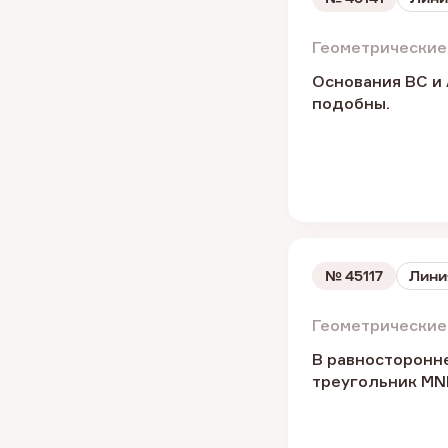
Геометрические
Основания BC и 
подобны.
№
45117
Лини
Геометрические
В равносторонне
треугольник MN