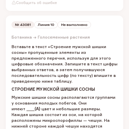
Сообщить об ошибке
№
43081
Линия 10
Не выполнено
Ботаника → Голосеменные растения
Вставьте в текст «Строение мужской шишки
сосны» пропущенные
элементы из
предложенного перечня, используя для этого
цифровые обозначения. Запишите в текст цифры
выбранных ответов, а затем получившуюся
последовательность цифр (по тексту) впишите в
приведенную ниже таблицу.
СТРОЕНИЕ МУЖСКОЙ ШИШКИ СОСНЫ
Мужские шишки сосны располагаются группами
у основания молодых побегов. Они
имеют ____
(А)
цвет и небольшие размеры.
Каждая шишка состоит из оси, на которой
расположены микроспорофиллы — чешуи. На
нижней стороне каждой чешуи находятся