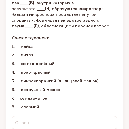
два ____
(Б)
, внутри которых в
результате ____
(В)
образуются микроспоры.
Каждая микроспора прорастает внутри
спорангия, формируя пыльцевое зерно с
двумя ____
(Г)
, облегчающими перенос ветром.
Список терминов:
1. мейоз
2. митоз
3. жёлто-зелёный
4. ярко-красный
5. микроспорангий (пыльцевой мешок)
6. воздушный мешок
7. семязачаток
8. спермий
Ответ