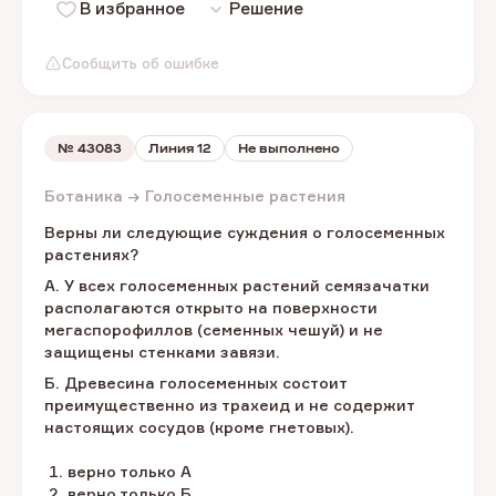
В избранное
Решение
Сообщить об ошибке
№
43083
Линия 12
Не выполнено
Ботаника → Голосеменные растения
Верны ли следующие суждения о голосеменных
растениях?
А. У всех голосеменных растений семязачатки
располагаются открыто на поверхности
мегаспорофиллов (семенных чешуй) и не
защищены стенками завязи.
Б. Древесина голосеменных состоит
преимущественно из трахеид и не содержит
настоящих сосудов (кроме гнетовых).
верно только А
верно только Б