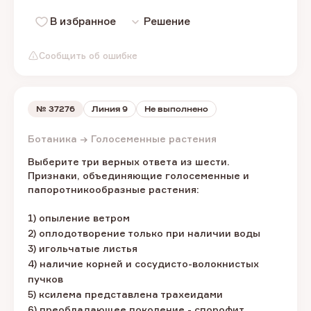
В избранное
Решение
Сообщить об ошибке
№
37276
Линия 9
Не выполнено
Ботаника → Голосеменные растения
Выберите три верных ответа из шести.
Признаки, объединяющие голосеменные и
папоротникообразные растения:
1) опыление ветром
2) оплодотворение только при наличии воды
3) игольчатые листья
4) наличие корней и сосудисто-волокнистых
пучков
5) ксилема представлена трахеидами
6) преобладающее поколение - спорофит