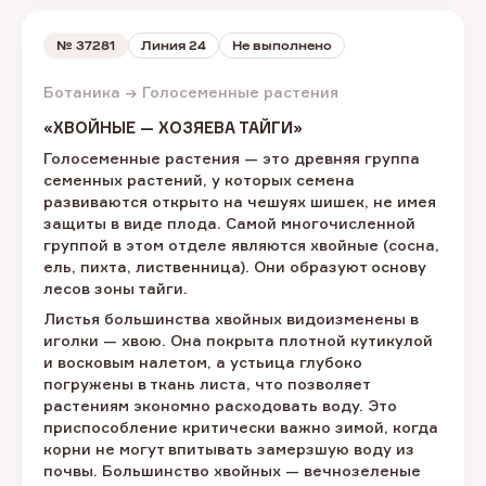
№
37281
Линия 24
Не выполнено
Ботаника → Голосеменные растения
«ХВОЙНЫЕ — ХОЗЯЕВА ТАЙГИ»
Голосеменные растения — это древняя группа
семенных растений, у которых семена
развиваются открыто на чешуях шишек, не имея
защиты в виде плода. Самой многочисленной
группой в этом отделе являются хвойные (сосна,
ель, пихта, лиственница). Они образуют основу
лесов зоны тайги.
Листья большинства хвойных видоизменены в
иголки — хвою. Она покрыта плотной кутикулой
и восковым налетом, а устьица глубоко
погружены в ткань листа, что позволяет
растениям экономно расходовать воду. Это
приспособление критически важно зимой, когда
корни не могут впитывать замерзшую воду из
почвы. Большинство хвойных — вечнозеленые