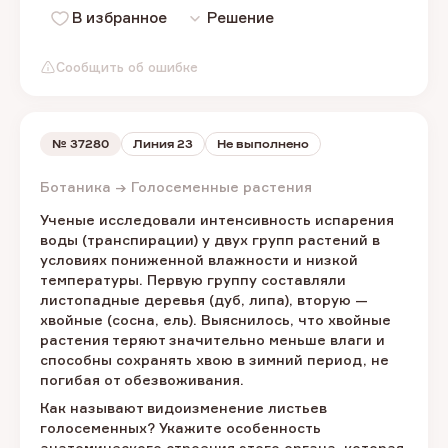
В избранное
Решение
Сообщить об ошибке
№
37280
Линия 23
Не выполнено
Ботаника → Голосеменные растения
Ученые исследовали интенсивность испарения
воды (транспирации) у двух групп растений в
условиях пониженной влажности и низкой
температуры. Первую группу составляли
листопадные деревья (дуб, липа), вторую —
хвойные (сосна, ель). Выяснилось, что хвойные
растения теряют значительно меньше влаги и
способны сохранять хвою в зимний период, не
погибая от обезвоживания.
Как называют видоизменение листьев
голосеменных? Укажите особенность
анатомического строения этого органа, которая