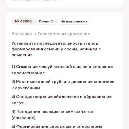
№
43068
Линия 5
Не выполнено
Ботаника → Голосеменные растения
Установите последовательность этапов
формирования семени у сосны, начиная с
опыления.
1) Смыкание чешуй женской шишки и смоляное
запечатывание
2) Рост пыльцевой трубки и движение спермиев
к архегониям
3) Оплодотворение яйцеклетки и образование
зиготы
4) Попадание пыльцы на семязачаток
(опыление)
5) Формирование зародыша и эндосперма