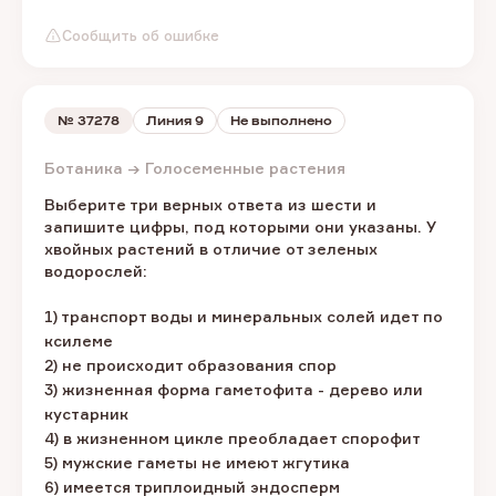
Сообщить об ошибке
№
37278
Линия 9
Не выполнено
Ботаника → Голосеменные растения
Выберите три верных ответа из шести и
запишите цифры, под которыми они указаны. У
хвойных растений в отличие от зеленых
водорослей:
1) транспорт воды и минеральных солей идет по
ксилеме
2) не происходит образования спор
3) жизненная форма гаметофита - дерево или
кустарник
4) в жизненном цикле преобладает спорофит
5) мужские гаметы не имеют жгутика
6) имеется триплоидный эндосперм