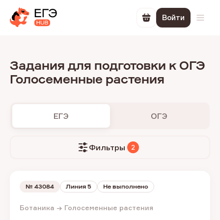
Войти
Перейти в корзин
Откр
Задания для подготовки к ОГЭ
Голосеменные растения
ЕГЭ
ОГЭ
Фильтры
2
№
43084
Линия 5
Не выполнено
Ботаника → Голосеменные растения