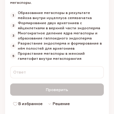
мегаспоры.
Образование мегаспоры в результате
мейоза внутри нуцеллуса семязачатка
Формирование двух архегониев с
яйцеклетками в верхней части эндосперма
Многократное деление ядра мегаспоры и
образование гаплоидного эндосперма
Разрастание эндосперма и формирование в
нём полостей для архегониев
Прорастание мегаспоры в женский
гаметофит внутри мегаспорангия
Ответ
Проверить
В избранное
Решение