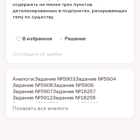
содержать не менее трех пунктов,
детализированных в подпунктах, раскрывающих
тему по существу.
В избранное
Решение
Сообщить об ошибке
Аналоги:
Задание №5903
Задание №5904
Задание №5908
Задание №5906
Задание №5907
Задание №18257
Задание №5912
Задание №18258
Задание №22659
Задание №22660
Показать все аналоги
Задание №22661
Задание №22662
Задание №22663
Задание №22664
Задание №22665
Задание №22666
Задание №22667
Задание №22669
Задание №22670
Задание №22671