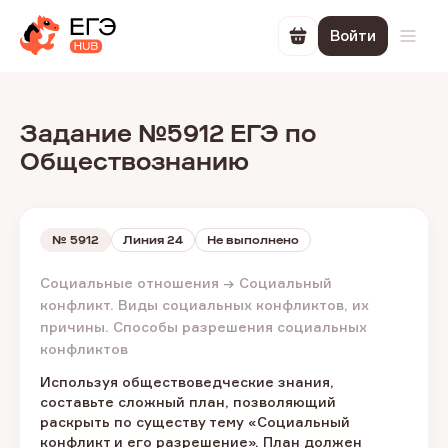
Войти
Перейти в корзин
Откр
Задание №5912 ЕГЭ по
Обществознанию
№
5912
Линия 24
Не выполнено
Социальные отношения → Социальный
конфликт. Виды социальных конфликтов, их
причины. Способы разрешения социальных
конфликтов
Используя обществоведческие знания,
составьте сложный план, позволяющий
раскрыть по существу тему «Социальный
конфликт и его разрешение». План должен