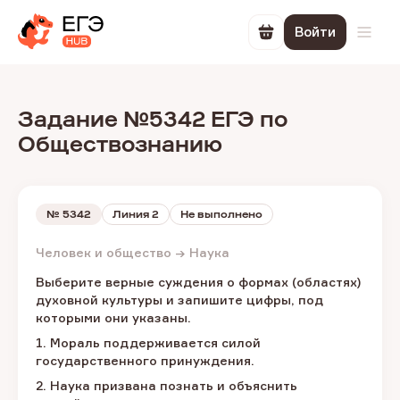
Войти
Перейти в корзин
Откр
Задание №5342 ЕГЭ по
Обществознанию
№
5342
Линия 2
Не выполнено
Человек и общество → Наука
Выберите верные суждения о формах (областях)
духовной культуры и запишите цифры, под
которыми они указаны.
1. Мораль поддерживается силой
государственного принуждения.
2. Наука призвана познать и объяснить