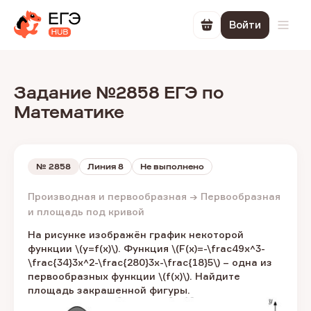
Войти
Перейти в корзин
Откр
Задание №2858 ЕГЭ по
Математике
№
2858
Линия 8
Не выполнено
Производная и первообразная → Первообразная
и площадь под кривой
На рисунке изображён график некоторой
функции​ \(y=f(x)\).​ Функция \(F(x)=-\frac49x^3-
\frac{34}3x^2-\frac{280}3x-\frac{18}5\) – одна из
первообразных функции \(f(x)\). ​Найдите
площадь закрашенной фигуры.