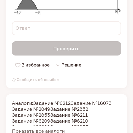
Ответ
Проверить
В избранное
Решение
Сообщить об ошибке
Аналоги:
Задание №6212
Задание №18073
Задание №2849
Задание №2852
Задание №2853
Задание №6211
Задание №6209
Задание №6210
Задание №6208
Задание №2855
Показать все аналоги
Задание №2850
Задание №2851