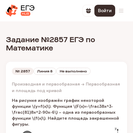
Войти
Перейти в корзин
Откр
Задание №2857 ЕГЭ по
Математике
№
2857
Линия 8
Не выполнено
Производная и первообразная → Первообразная
и площадь под кривой
На рисунке изображён график некоторой
функции​ \(y=f(x)\).​ Функция \(F(x)=-\frac38x^3-
\frac{81}8x^2-90x-6\) – одна из первообразных
функции \(f(x)\). Найдите площадь закрашенной
фигуры.