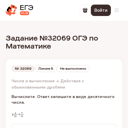
Войти
Перейти в корзин
Откр
Задание №32069 ОГЭ по
Математике
№
32069
Линия 6
Не выполнено
Числа и вычисления → Действия с
обыкновенными дробями
Вычислите. Ответ запишите в виде десятичного
числа.