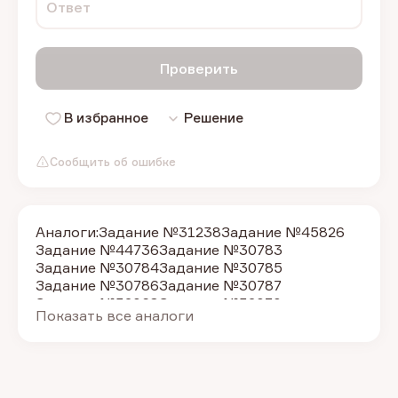
Ответ
Проверить
В избранное
Решение
Сообщить об ошибке
Аналоги:
Задание №31238
Задание №45826
Задание №44736
Задание №30783
Задание №30784
Задание №30785
Задание №30786
Задание №30787
Задание №32068
Задание №32070
Показать все аналоги
Задание №30778
Задание №30779
Задание №30780
Задание №30781
Задание №30782
Задание №32041
Задание №32042
Задание №32043
Задание №32044
Задание №32045